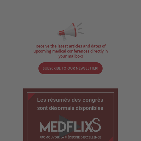
Receive the latest articles and dates of
upcoming medical conferences directly in
your mailbox!
SUBSCRIBE TO OUR NEWSLETTER!