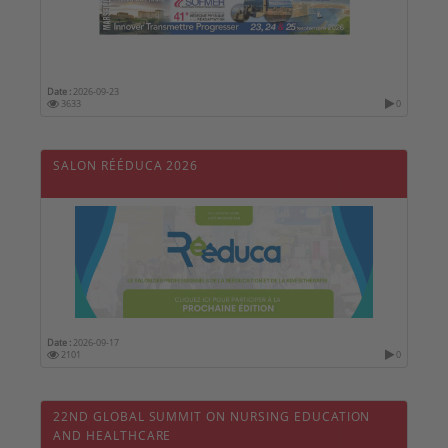
Date :
2026-09-23
3633
0
SALON RÉÉDUCA 2026
Date :
2026-09-17
2101
0
22ND GLOBAL SUMMIT ON NURSING EDUCATION
AND HEALTHCARE