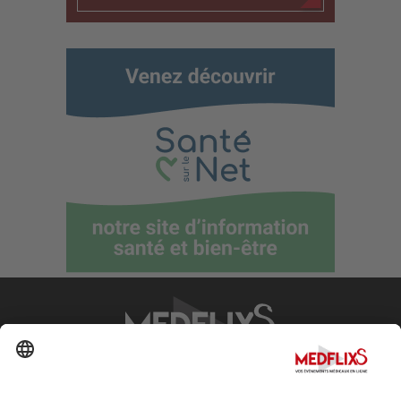
PROMOTING EXCELLENCE IN MEDICINE
Q&A
About MedflixS®