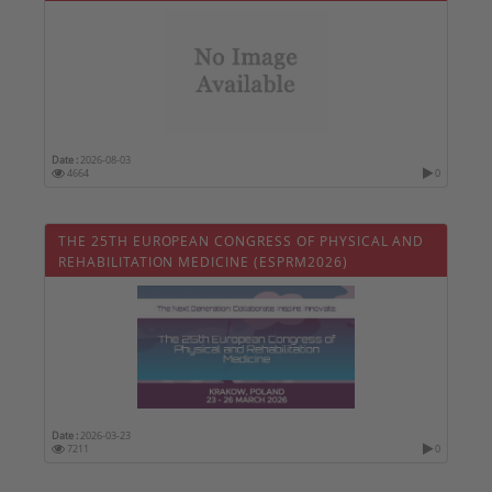
Date :
2026-08-03
4664
0
THE 25TH EUROPEAN CONGRESS OF PHYSICAL AND
REHABILITATION MEDICINE (ESPRM2026)
Date :
2026-03-23
7211
0