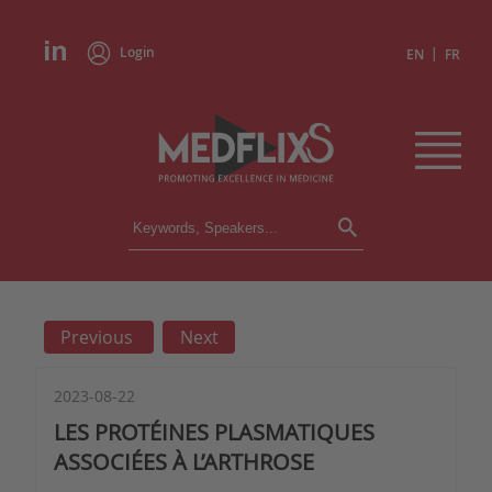
Login
|
EN
FR
CONFERENCES
ALL CONFERENCES
CALENDAR
Previous
Next
INSTITUTIONS
ACADEMIES
EXPERTS
2023-08-22
LES PROTÉINES PLASMATIQUES
PRESS REVIEWS
ASSOCIÉES À L’ARTHROSE
CONGRESSES IN BRIEF