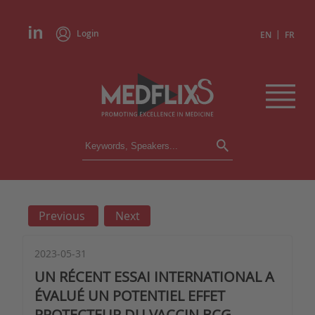
Login
|
EN
FR
CONFERENCES
ALL CONFERENCES
CALENDAR
Previous
Next
INSTITUTIONS
ACADEMIES
EXPERTS
2023-05-31
UN RÉCENT ESSAI INTERNATIONAL A
PRESS REVIEWS
ÉVALUÉ UN POTENTIEL EFFET
PROTECTEUR DU VACCIN BCG
CONGRESSES IN BRIEF