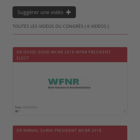
Suggérer une vidéo
TOUTES LES VIDÉOS DU CONGRÈS ( 6 VIDÉOS )
DR DAVID GOOD WCNR 2018 WFNR PRESIDENT
ELECT
Date :
07/02/2018
1
0
DR NIRMAL SURYA PRESIDENT WCNR 2018