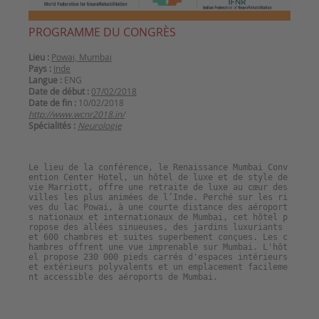
PROGRAMME DU CONGRÈS
Lieu :
Powai, Mumbai
Pays :
Inde
Langue :
ENG
Date de début :
07/02/2018
Date de fin :
10/02/2018
http://www.wcnr2018.in/
Spécialités :
Neurologie
Le lieu de la conférence, le Renaissance Mumbai Conv
ention Center Hotel, un hôtel de luxe et de style de
vie Marriott, offre une retraite de luxe au cœur des
villes les plus animées de l’Inde. Perché sur les ri
ves du lac Powai, à une courte distance des aéroport
s nationaux et internationaux de Mumbai, cet hôtel p
ropose des allées sinueuses, des jardins luxuriants
et 600 chambres et suites superbement conçues. Les c
hambres offrent une vue imprenable sur Mumbai. L'hôt
el propose 230 000 pieds carrés d'espaces intérieurs
et extérieurs polyvalents et un emplacement facileme
nt accessible des aéroports de Mumbai.