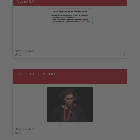
ALLERGY
Date :
21/04/2016
2
0
DE L’ŒUF À LA POULE
Date :
22/04/2016
2
0