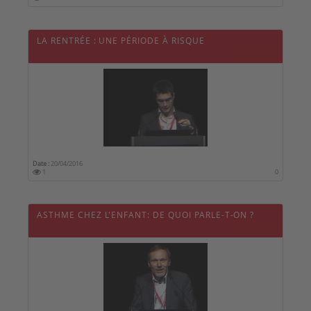
LA RENTRÉE : UNE PÉRIODE À RISQUE
Date :
20/04/2016
1
0
ASTHME CHEZ L'ENFANT: DE QUOI PARLE-T-ON ?