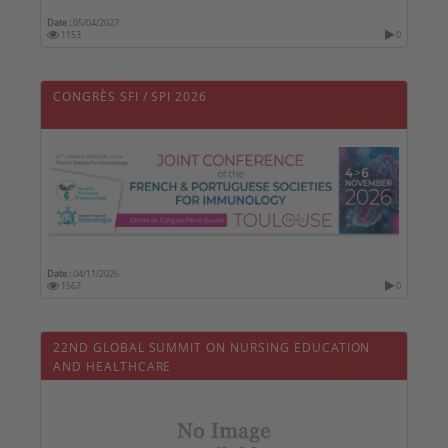
Date :
05/04/2027
1153
0
CONGRÈS SFI / SPI 2026
Date :
04/11/2026
1567
0
22ND GLOBAL SUMMIT ON NURSING EDUCATION
AND HEALTHCARE