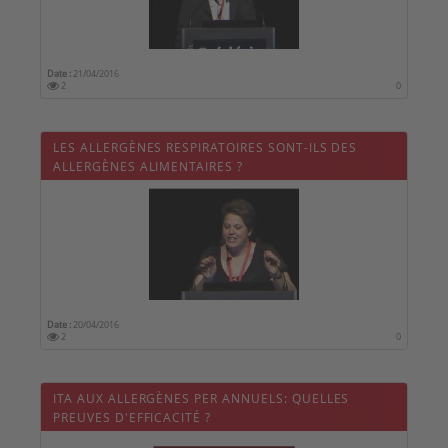
Date :
21/04/2016
2
0
LES ALLERGÈNES RESPIRATOIRES SONT-ILS DES
ALLERGÈNES ALIMENTAIRES ?
Date :
20/04/2016
2
0
ITA AUX ALLERGÈNES PER ANNUELS: QUELLES
PREUVES D'EFFICACITÉ ?