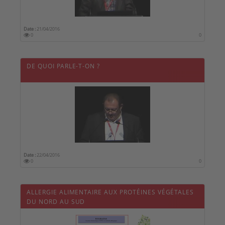
Date :
21/04/2016
0
0
DE QUOI PARLE-T-ON ?
Date :
22/04/2016
0
0
ALLERGIE ALIMENTAIRE AUX PROTÉINES VÉGÉTALES
DU NORD AU SUD