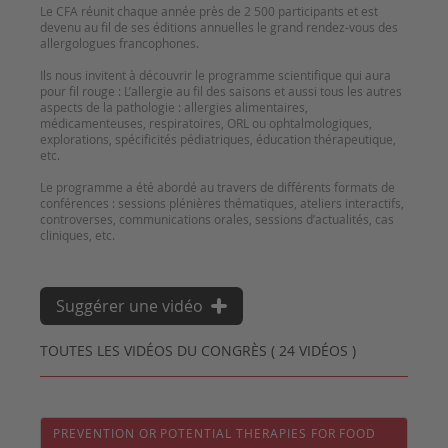
Le CFA réunit chaque année près de 2 500 participants et est
devenu au fil de ses éditions annuelles le grand rendez-vous des
allergologues francophones.
Ils nous invitent à découvrir le programme scientifique qui aura
pour fil rouge : L’allergie au fil des saisons et aussi tous les autres
aspects de la pathologie : allergies alimentaires,
médicamenteuses, respiratoires, ORL ou ophtalmologiques,
explorations, spécificités pédiatriques, éducation thérapeutique,
etc.
Le programme a été abordé au travers de différents formats de
conférences : sessions plénières thématiques, ateliers interactifs,
controverses, communications orales, sessions d’actualités, cas
Suggérer une vidéo
TOUTES LES VIDÉOS DU CONGRÈS ( 24 VIDÉOS )
PREVENTION OR POTENTIAL THERAPIES FOR FOOD