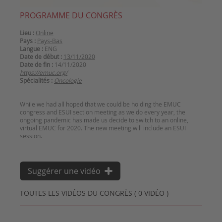
PROGRAMME DU CONGRÈS
Lieu :
Online
Pays :
Pays-Bas
Langue :
ENG
Date de début :
13/11/2020
Date de fin :
14/11/2020
https://emuc.org/
Spécialités :
Oncologie
While we had all hoped that we could be holding the EMUC
congress and ESUI section meeting as we do every year, the
ongoing pandemic has made us decide to switch to an online,
virtual EMUC for 2020. The new meeting will include an ESUI
Suggérer une vidéo
TOUTES LES VIDÉOS DU CONGRÈS ( 0 VIDÉO )