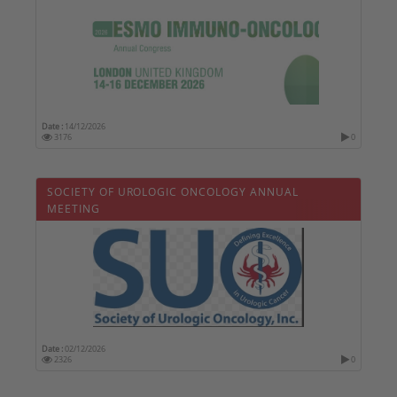
Date :
14/12/2026
3176
0
SOCIETY OF UROLOGIC ONCOLOGY ANNUAL
MEETING
Date :
02/12/2026
2326
0