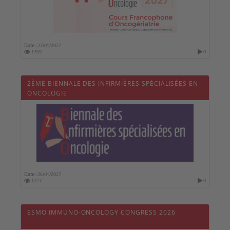
Date :
27/01/2027
1359
0
2ÈME BIENNALE DES INFIRMIÈRES SPÉCIALISÉES EN
ONCOLOGIE
Date :
26/01/2027
1227
0
ESMO IMMUNO-ONCOLOGY CONGRESS 2026