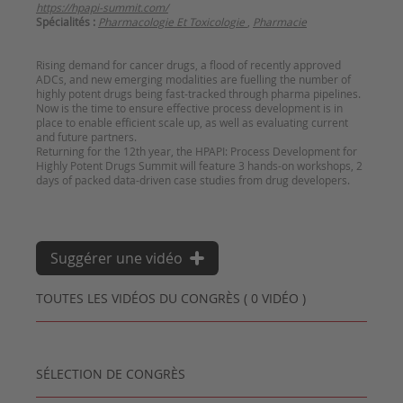
https://hpapi-summit.com/
Spécialités :
Pharmacologie Et Toxicologie
,
Pharmacie
Rising demand for cancer drugs, a flood of recently approved
ADCs, and new emerging modalities are fuelling the number of
highly potent drugs being fast-tracked through pharma pipelines.
Now is the time to ensure effective process development is in
place to enable efficient scale up, as well as evaluating current
and future partners.
Returning for the 12th year, the HPAPI: Process Development for
Highly Potent Drugs Summit will feature 3 hands-on workshops, 2
days of packed data-driven case studies from drug developers.
Suggérer une vidéo
TOUTES LES VIDÉOS DU CONGRÈS ( 0 VIDÉO )
SÉLECTION DE CONGRÈS