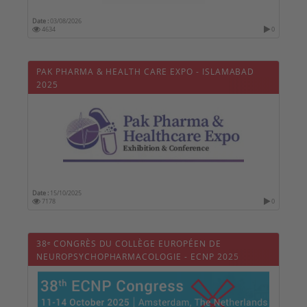
Date :
03/08/2026
4634
0
PAK PHARMA & HEALTH CARE EXPO - ISLAMABAD
2025
Date :
15/10/2025
7178
0
38ᵉ CONGRÈS DU COLLÈGE EUROPÉEN DE
NEUROPSYCHOPHARMACOLOGIE - ECNP 2025