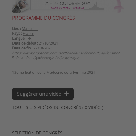
PROGRAMME DU CONGRÈS
Lieu :
Marseille
Pays :
France
Langue :
FR
Date de début :
21/10/2021
Date de fin :
22/10/2021
https://www.atoutcom.com/portfolio/la-medecine-de-la-femme/
Spécialités :
Gynécologie Et Obstétrique
Suggérer une vidéo
TOUTES LES VIDÉOS DU CONGRÈS ( 0 VIDÉO )
SÉLECTION DE CONGRÈS