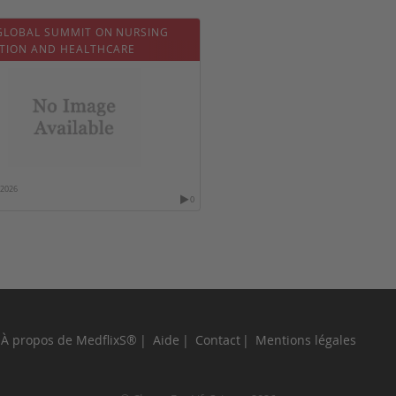
GLOBAL SUMMIT ON NURSING
TION AND HEALTHCARE
/2026
0
À propos de MedflixS®
Aide
Contact
Mentions légales