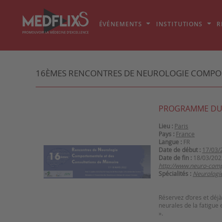
ÉVÉNEMENTS
INSTITUTIONS
R
16ÈMES RENCONTRES DE NEUROLOGIE COMPO
PROGRAMME DU
Lieu :
Paris
Pays :
France
Langue :
FR
Date de début :
17/03/
Date de fin :
18/03/202
http://www.neuro-comp
Spécialités :
Neurologi
Réservez d’ores et déj
neurales de la fatigue 