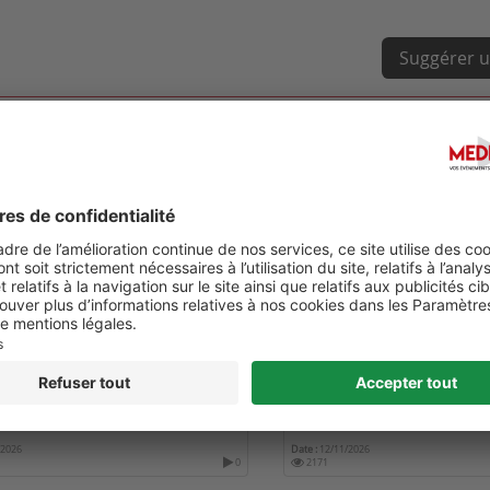
Suggérer u
NATIONAL MENTAL HEALTH
SOCIETY FOR NEURO-ONC
RENCES 2026
ANNUAL MEETING
/2026
Date :
12/11/2026
0
2171