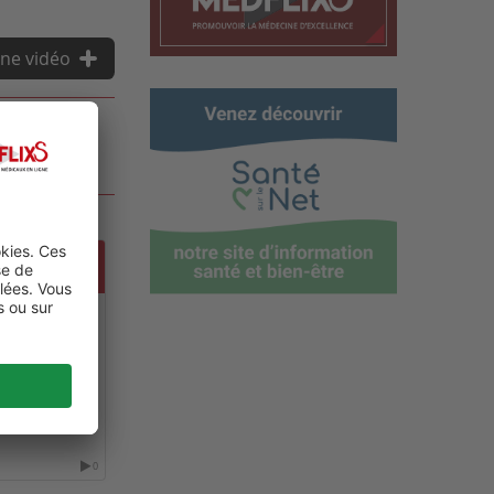
ne vidéo
OLOGY
0