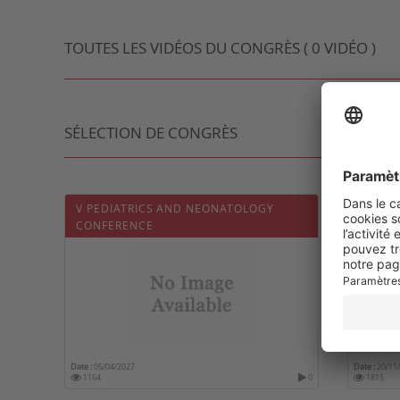
TOUTES LES VIDÉOS DU CONGRÈS ( 0 VIDÉO )
SÉLECTION DE CONGRÈS
V PEDIATRICS AND NEONATOLOGY
INTER
CONFERENCE
CONFE
Date :
05/04/2027
Date :
20/11
1164
0
1815