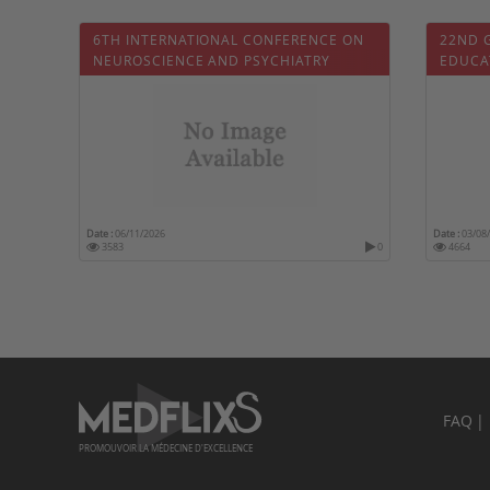
6TH INTERNATIONAL CONFERENCE ON
22ND 
NEUROSCIENCE AND PSYCHIATRY
EDUCA
Date :
06/11/2026
Date :
03/08
3583
0
4664
FAQ
PROMOUVOIR LA MÉDECINE D'EXCELLENCE