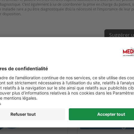
diagnostique. C’est également à lui de coordonner la prise en charge du patient,
une maladie rare a pu être diagnostiquée d’où la nécessité et l’importance de leur 
Suggérer u
HEALTH INTERNATIONAL (QHI)
DIGITAL HEALTH 2027 - 6-
ESS-2027
CONGRESS ON DIGITAL HE
FUTURE NURSING & PATIE