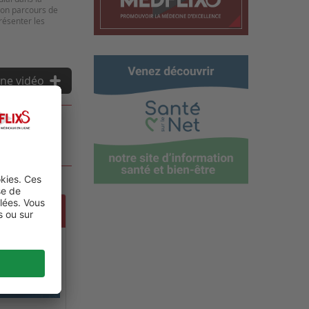
 son parcours de
présenter les
ne vidéo
 GLOBAL
ALTH,
NT CARE