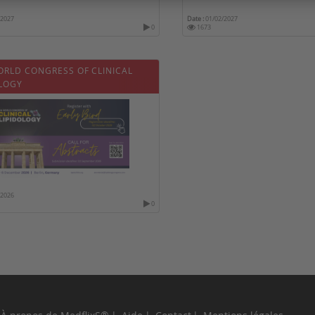
/2027
Date :
01/02/2027
0
1673
ORLD CONGRESS OF CLINICAL
OLOGY
/2026
0