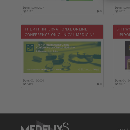
Date :
19/04/2027
Date :
10/04
1112
0
2037
THE 4TH INTERNATIONAL ONLINE
5TH W
CONFERENCE ON CLINICAL MEDICINE
LIPID
Date :
07/12/2026
Date :
04/12
5419
0
1002