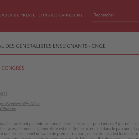
EVUES DE PRESSE
CONGRÈS EN RÉSUMÉ
L DES GÉNÉRALISTES ENSEIGNANTS - CNGE
 CONGRÈS
2021
1
.fr/revivez-lille-2021/
Générale
aladies rares ont pu tenir un stand et ainsi sensibiliser pendant ces 3 journées l
es rares. Le médecin généraliste est en effet un acteur clé dans le parcours du p
nt que professionnel de santé de premier recours, de proximité, c’est lui qui peu
 orienter le patient vers les centres experts labellisés. Il a alors un rôle primor