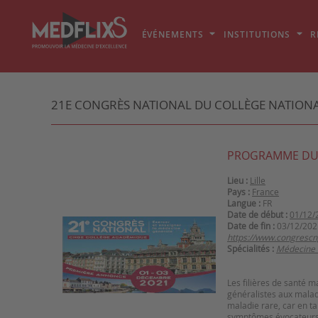
ÉVÉNEMENTS
INSTITUTIONS
R
21E CONGRÈS NATIONAL DU COLLÈGE NATIONA
PROGRAMME DU
Lieu :
Lille
Pays :
France
Langue :
FR
Date de début :
01/12/
Date de fin :
03/12/202
https://www.congrescnge
Spécialités :
Médecine 
Les filières de santé m
généralistes aux maladi
maladie rare, car en ta
symptômes évocateurs et