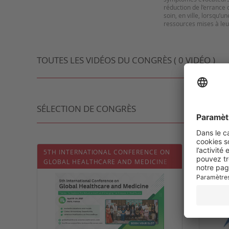
réduction de l’errance 
soin, en ville, lorsqu’
TOUTES LES VIDÉOS DU CONGRÈS ( 0 VIDÉO )
SÉLECTION DE CONGRÈS
5TH INTERNATIONAL CONFERENCE ON
QATAR 
GLOBAL HEALTHCARE AND MEDICINE
CONGR