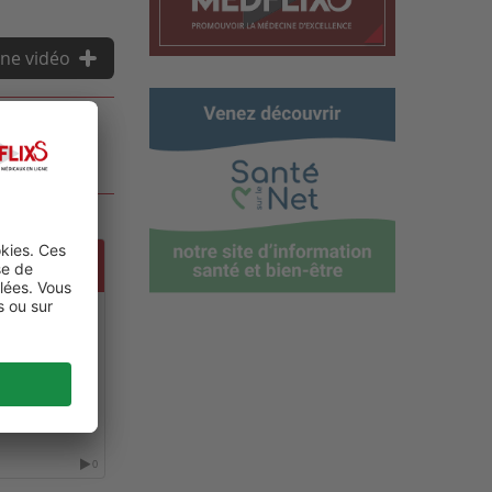
ne vidéo
E &
E
0