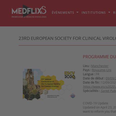
ÉVÉNEMENTS
INSTITUTIONS
R
23RD EUROPEAN SOCIETY FOR CLINICAL VIRO
PROGRAMME DU
Lieu :
Manchester
Pays :
Royaume-Uni
Langue :
FR
Date de début :
09/09/
Date de fin :
12/09/202
https://www.escv2020.
Spécialités :
Santé Publ
COVID-19 Update
Updated on April 23, 2