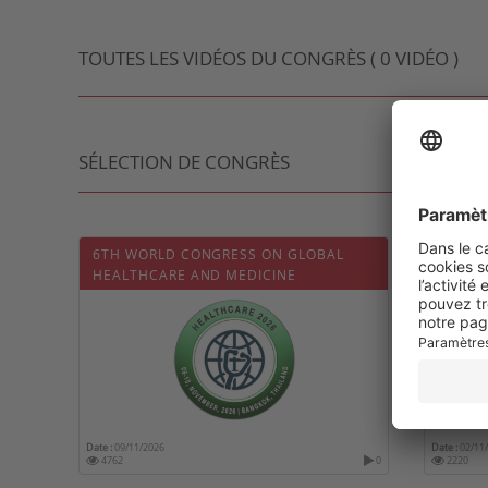
TOUTES LES VIDÉOS DU CONGRÈS ( 0 VIDÉO )
SÉLECTION DE CONGRÈS
6TH WORLD CONGRESS ON GLOBAL
6TH W
HEALTHCARE AND MEDICINE
HEALT
Date :
09/11/2026
Date :
02/11
4762
0
2220