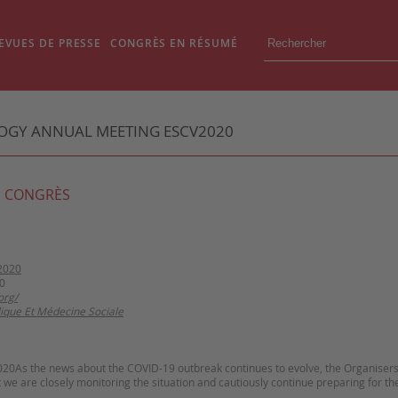
EVUES DE PRESSE
CONGRÈS EN RÉSUMÉ
LOGY ANNUAL MEETING ESCV2020
 CONGRÈS
2020
0
org/
ique Et Médecine Sociale
020
As the news about the COVID-19 outbreak continues to evolve, the Organiser