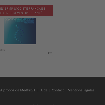
ÈS SFMP (SOCIÉTÉ FRANÇAISE
ECINE PRÉVENTIVE / SANTÉ
QUE)
/2026
0
À propos de MedflixS®
Aide
Contact
Mentions légales