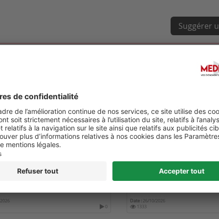
Suggérer u
ORLD CONGRESS ON PRIMARY
GLOBAL SURGICAL SCIENC
HCARE AND MEDICARE SUMMIT
TECHNOLOGY CONFERENC
/2026
Date :
26/10/2026
0
1333