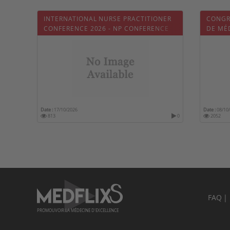
INTERNATIONAL NURSE PRACTITIONER
CONGR
CONFERENCE 2026 - NP CONFERENCE
DE MÉD
PUBLI
Date :
17/10/2026
Date :
08/10
813
0
2052
FAQ
PROMOUVOIR LA MÉDECINE D'EXCELLENCE