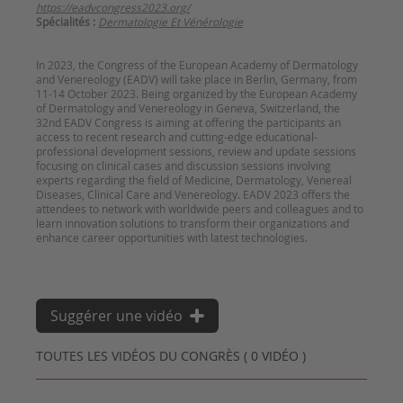
https://eadvcongress2023.org/
Spécialités :
Dermatologie Et Vénérologie
In 2023, the Congress of the European Academy of Dermatology
and Venereology (EADV) will take place in Berlin, Germany, from
11-14 October 2023. Being organized by the European Academy
of Dermatology and Venereology in Geneva, Switzerland, the
32nd EADV Congress is aiming at offering the participants an
access to recent research and cutting-edge educational-
professional development sessions, review and update sessions
focusing on clinical cases and discussion sessions involving
experts regarding the field of Medicine, Dermatology, Venereal
Diseases, Clinical Care and Venereology. EADV 2023 offers the
attendees to network with worldwide peers and colleagues and to
learn innovation solutions to transform their organizations and
enhance career opportunities with latest technologies.
Suggérer une vidéo
TOUTES LES VIDÉOS DU CONGRÈS ( 0 VIDÉO )