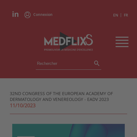
Connexion
|
EN
FR
ÉVÉNEMENTS
TOUS LES ÉVÉNEMENTS
AGENDA
32ND CONGRESS OF THE EUROPEAN ACADEMY OF
INSTITUTIONS
DERMATOLOGY AND VENEREOLOGY - EADV 2023
ACADÉMIES
11/10/2023
EXPERTS
REVUES DE PRESSE
CONGRÈS EN RÉSUMÉ