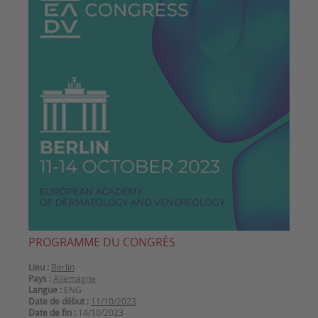
PROGRAMME DU CONGRÈS
Lieu :
Berlin
Pays :
Allemagne
Langue :
ENG
Date de début :
11/10/2023
Date de fin :
14/10/2023