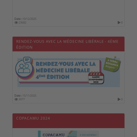
Date :
10/12/2025
23682
0
RENDEZ-VOUS AVEC LA MÉDECINE LIBÉRALE - 4ÈME
ÉDITION
Date :
15/11/2025
3077
0
COPACAMU 2024