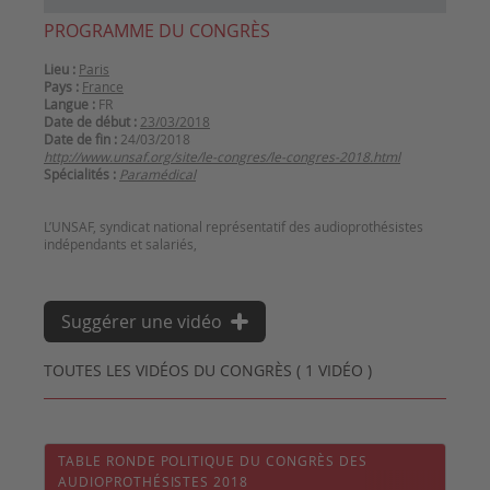
PROGRAMME DU CONGRÈS
Lieu :
Paris
Pays :
France
Langue :
FR
Date de début :
23/03/2018
Date de fin :
24/03/2018
http://www.unsaf.org/site/le-congres/le-congres-2018.html
Spécialités :
Paramédical
L’UNSAF, syndicat national représentatif des audioprothésistes
Suggérer une vidéo
TOUTES LES VIDÉOS DU CONGRÈS ( 1 VIDÉO )
TABLE RONDE POLITIQUE DU CONGRÈS DES
AUDIOPROTHÉSISTES 2018