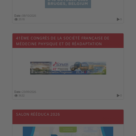
Date :
08/10/2026
3518
0
41ÈME CONGRÈS DE LA SOCIÉTÉ FRANÇAISE DE
MÉDECINE PHYSIQUE ET DE RÉADAPTATION
(SOFMER 2026)
Date :
23/09/2026
3632
0
SALON RÉÉDUCA 2026