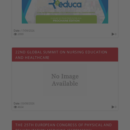
Date :
17/09/2026
2099
0
22ND GLOBAL SUMMIT ON NURSING EDUCATION
AND HEALTHCARE
Date :
03/08/2026
4664
0
THE 25TH EUROPEAN CONGRESS OF PHYSICAL AND