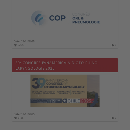
Date :
28/11/2025
9205
0
39ᵉ CONGRÈS PANAMÉRICAIN D'OTO-RHINO-
LARYNGOLOGIE 2025
Date :
11/11/2025
6125
0