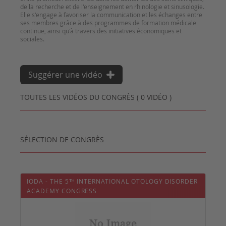
de la recherche et de l'enseignement en rhinologie et sinusologie.
Elle s'engage à favoriser la communication et les échanges entre
ses membres grâce à des programmes de formation médicale
continue, ainsi qu'à travers des initiatives économiques et
Suggérer une vidéo
TOUTES LES VIDÉOS DU CONGRÈS ( 0 VIDÉO )
SÉLECTION DE CONGRÈS
IODA - THE 5ᵀᴴ INTERNATIONAL OTOLOGY DISORDER
ACADEMY CONGRESS