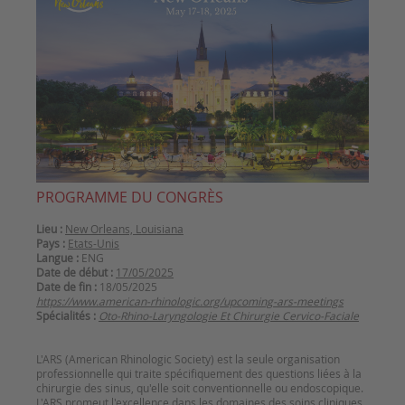
PROGRAMME DU CONGRÈS
Lieu :
New Orleans, Louisiana
Pays :
Etats-Unis
Langue :
ENG
Date de début :
17/05/2025
Date de fin :
18/05/2025
https://www.american-rhinologic.org/upcoming-ars-meetings
Spécialités :
Oto-Rhino-Laryngologie Et Chirurgie Cervico-Faciale
L'ARS (American Rhinologic Society) est la seule organisation
professionnelle qui traite spécifiquement des questions liées à la
chirurgie des sinus, qu'elle soit conventionnelle ou endoscopique.
L'ARS promeut l'excellence dans les domaines des soins cliniques,