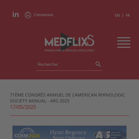
Connexion
|
EN
FR
ÉVÉNEMENTS
TOUS LES ÉVÉNEMENTS
AGENDA
71ÈME CONGRÈS ANNUEL DE L'AMERICAN RHINOLOGIC
INSTITUTIONS
SOCIETY ANNUAL - ARS 2025
ACADÉMIES
17/05/2025
EXPERTS
REVUES DE PRESSE
CONGRÈS EN RÉSUMÉ