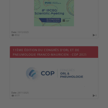
Date :
10/12/2025
8532
0
11ÈME ÉDITION DU CONGRÈS D’ORL ET DE
PNEUMOLOGIE FRANCO-MAURICIEN - COP 2025
Date :
28/11/2025
9177
0