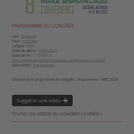
PROGRAMME DU CONGRÈS
Lieu :
Brisbane
Pays :
Australie
Langue :
ENG
Date de début :
14/07/2025
Date de fin :
17/07/2025
https://www.world-bronchiectasis-conference.org/2025/
Spécialités :
Pneumologie
Découvrez le programme du congrès :
Programme – WBC 2025
Suggérer une vidéo
TOUTES LES VIDÉOS DU CONGRÈS ( 0 VIDÉO )