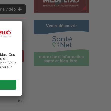
ne vidéo
MIÈRES
GIE
0