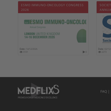
ESMO IMMUNO-ONCOLOGY CONGRESS
SOCIE
2026
ANNUA
Date :
14/12/2026
Date :
02/12
3101
0
2273
FAQ
PROMOUVOIR LA MÉDECINE D'EXCELLENCE