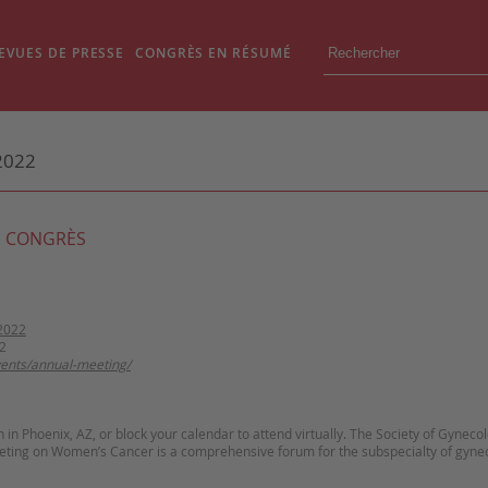
EVUES DE PRESSE
CONGRÈS EN RÉSUMÉ
2022
 CONGRÈS
2022
2
vents/annual-meeting/
on in Phoenix, AZ, or block your calendar to attend virtually. The Society of Gynec