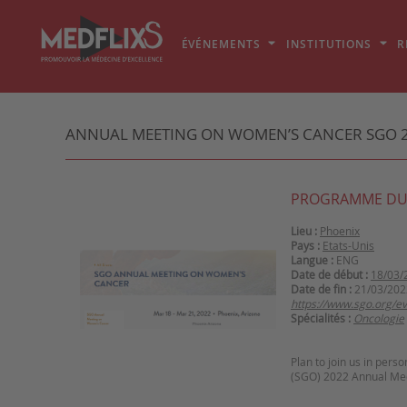
ÉVÉNEMENTS
INSTITUTIONS
R
ANNUAL MEETING ON WOMEN’S CANCER SGO 
PROGRAMME DU
Lieu :
Phoenix
Pays :
Etats-Unis
Langue :
ENG
Date de début :
18/03/
Date de fin :
21/03/202
https://www.sgo.org/e
Spécialités :
Oncologie
Plan to join us in pers