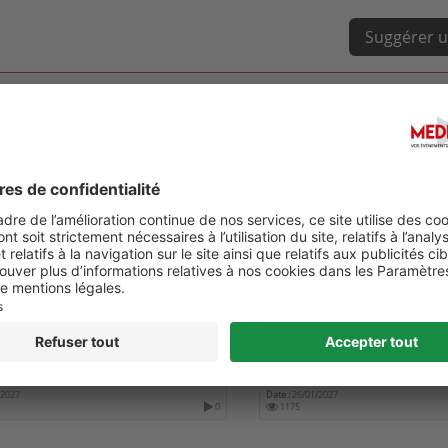
Suggérer u
 MONACO AGE ONCOLOGIE 2027
2ÈME BIENNALE DES INFIR
SPÉCIALISÉES EN ONCOLO
/2027
Date :
26/01/2027
0
1175