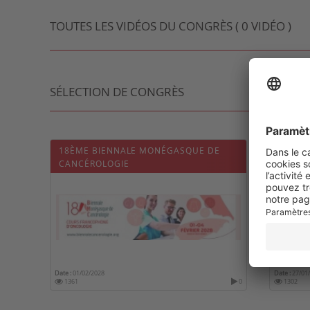
TOUTES LES VIDÉOS DU CONGRÈS ( 0 VIDÉO )
SÉLECTION DE CONGRÈS
18ÈME BIENNALE MONÉGASQUE DE
11ÈME
CANCÉROLOGIE
Date :
01/02/2028
Date :
27/01
1361
0
1302