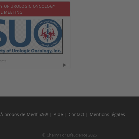
TY OF UROLOGIC ONCOLOGY
L MEETING
/2026
0
À propos de MedflixS®
Aide
Contact
Mentions légales
© Cherry For LifeScience 2026