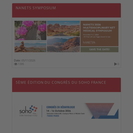
NANETS SYMPOSIUM
Date :
05/11/2026
1395
0
5ÈME ÉDITION DU CONGRÈS DU SOHO FRANCE