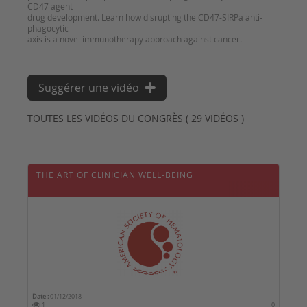
CD47 agent
drug development. Learn how disrupting the CD47-SIRPa anti-
phagocytic
axis is a novel immunotherapy approach against cancer.
Suggérer une vidéo
TOUTES LES VIDÉOS DU CONGRÈS ( 29 VIDÉOS )
THE ART OF CLINICIAN WELL-BEING
Date :
01/12/2018
1
0