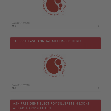
Date :
01/12/2018
0
0
THE 60TH ASH ANNUAL MEETING IS HERE!
Date :
01/12/2018
0
0
ASH PRESIDENT-ELECT ROY SILVERSTEIN LOOKS
AHEAD TO 2019 AT ASH