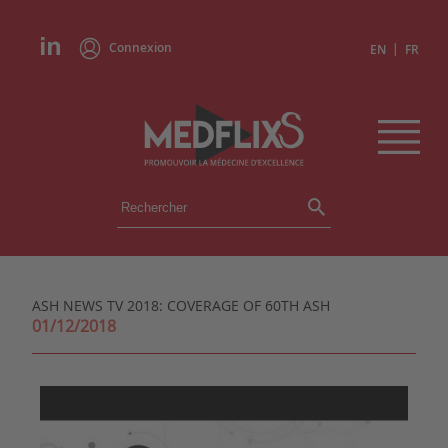
Connexion
|
EN
FR
ÉVÉNEMENTS
TOUS LES ÉVÉNEMENTS
AGENDA
ASH NEWS TV 2018: COVERAGE OF 60TH ASH
INSTITUTIONS
01/12/2018
ACADÉMIES
EXPERTS
REVUES DE PRESSE
CONGRÈS EN RÉSUMÉ