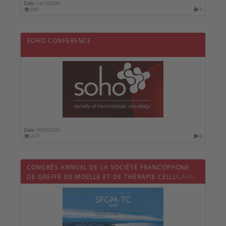
Date :
14/10/2026
849
0
SOHO CONFERENCE
Date :
09/09/2026
2671
0
CONGRÈS ANNUEL DE LA SOCIÉTÉ FRANCOPHONE
DE GREFFE DE MOELLE ET DE THÉRAPIE CELLULAIRE
- SFGM-TC 2025