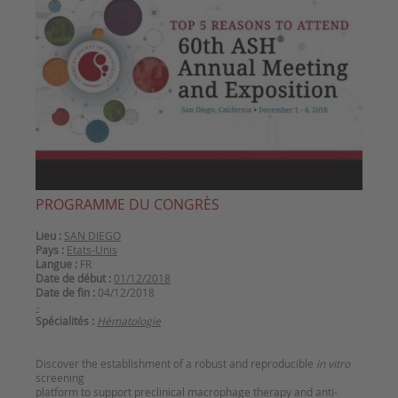
PROGRAMME DU CONGRÈS
Lieu :
SAN DIEGO
Pays :
Etats-Unis
Langue :
FR
Date de début :
01/12/2018
Date de fin :
04/12/2018
-
Spécialités :
Hématologie
Discover the establishment of a robust and reproducible
in vitro
screening
platform to support preclinical macrophage therapy and anti-