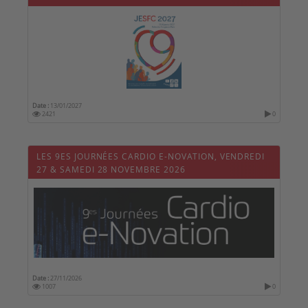
Date :
13/01/2027
2421
0
LES 9ES JOURNÉES CARDIO E-NOVATION, VENDREDI
27 & SAMEDI 28 NOVEMBRE 2026
Date :
27/11/2026
1007
0