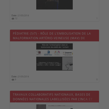
Date :
21/05/2014
12
1
PÉDIATRIE (5/7) - RÔLE DE L'EMBOLISATION DE LA
MALFORMATION ARTÉRIO-VEINEUSE (MAV) DE
L'ENFANT
Date :
21/05/2014
9
0
TRAVAUX COLLABORATIFS NATIONAUX, BASES DE
DONNÉES NATIONALES LABELLISÉES PAR L’INCA ET
RÉUNIONS DE CONCERTATION PLURIDISCIPLINAIRE
(RCP) NATIONALES : PLACE DU NEUROCHIRURGIEN