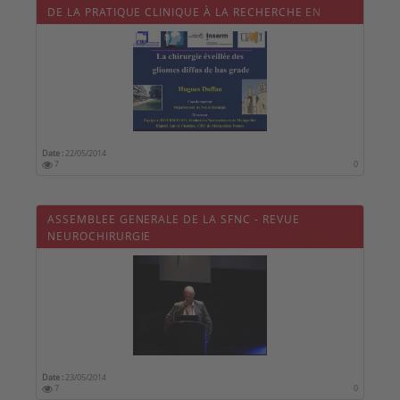
DE LA PRATIQUE CLINIQUE À LA RECHERCHE EN
NEUROSCIENCES
Date :
22/05/2014
7
0
ASSEMBLEE GENERALE DE LA SFNC - REVUE
NEUROCHIRURGIE
Date :
23/05/2014
7
0