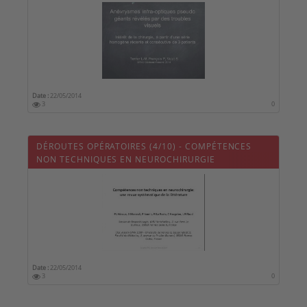
DES TROUBLES VISUELS
Date :
22/05/2014
3
0
DÉROUTES OPÉRATOIRES (4/10) - COMPÉTENCES
NON TECHNIQUES EN NEUROCHIRURGIE
Date :
22/05/2014
3
0