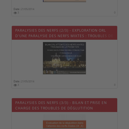
Date :
21/05/2014
3
0
PARALYSIES DES NERFS (2/3) - EXPLORATION ORL
D'UNE PARALYSIE DES NERFS MIXTES : TROUBLES DE
LA PHONATION
Date :
21/05/2014
3
0
PARALYSIES DES NERFS (3/3) - BILAN ET PRISE EN
CHARGE DES TROUBLES DE DÉGLUTITION