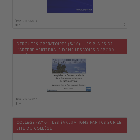
Date :
21/05/2014
4
0
DÉROUTES OPÉRATOIRES (5/10) - LES PLAIES DE
L'ARTÈRE VERTÉBRALE DANS LES VOIES D’ABORD
ANTÉRIEURES DU RACHIS CERVICAL
Date :
21/05/2014
4
0
COLLEGE (3/10) - LES ÉVALUATIONS PAR TCS SUR LE
SITE DU COLLÈGE