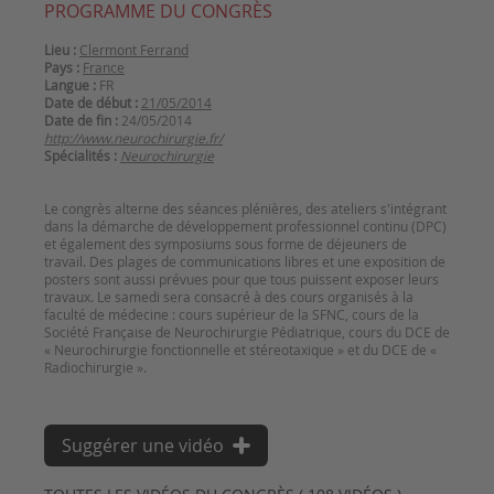
PROGRAMME DU CONGRÈS
Lieu :
Clermont Ferrand
Pays :
France
Langue :
FR
Date de début :
21/05/2014
Date de fin :
24/05/2014
http://www.neurochirurgie.fr/
Spécialités :
Neurochirurgie
Le congrès alterne des séances plénières, des ateliers s'intégrant
dans la démarche de développement professionnel continu (DPC)
et également des symposiums sous forme de déjeuners de
travail. Des plages de communications libres et une exposition de
posters sont aussi prévues pour que tous puissent exposer leurs
travaux. Le samedi sera consacré à des cours organisés à la
faculté de médecine : cours supérieur de la SFNC, cours de la
Société Française de Neurochirurgie Pédiatrique, cours du DCE de
« Neurochirurgie fonctionnelle et stéreotaxique » et du DCE de «
Suggérer une vidéo