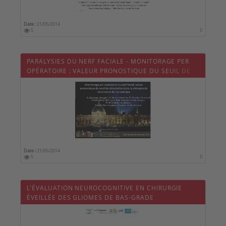
Date :
21/05/2014
5
0
PARALYSIES DU NERF FACIALE - MONITORAGE PER
OPÉRATOIRE : VALEUR PRONOSTIQUE DU SEUIL DE
STIMULATION DANS LA CHIRURGIE DU NEURINOME
DE L'ACOUSTIQUE
Date :
21/05/2014
5
0
L'ÉVALUATION NEUROCOGNITIVE EN CHIRURGIE
ÉVEILLÉE DES GLIOMES DE BAS-GRADE