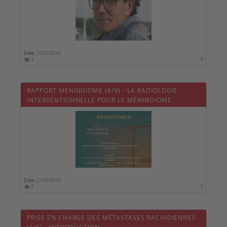
Date :
23/05/2014
3
0
RAPPORT MENINGIOME (6/9) - LA RADIOLOGIE
INTERVENTIONNELLE POUR LE MÉNINGIOME
Date :
21/05/2014
2
0
PRISE EN CHARGE DES MÉTASTASES RACHIDIENNES