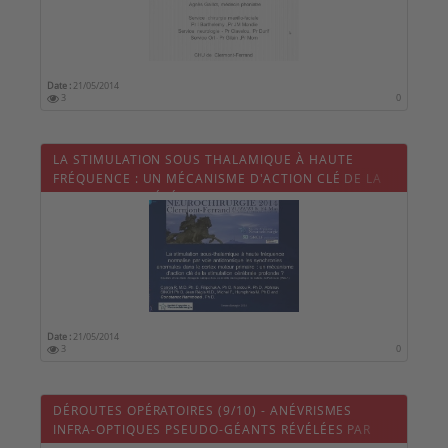
Date :
21/05/2014
3
0
LA STIMULATION SOUS THALAMIQUE À HAUTE
FRÉQUENCE : UN MÉCANISME D'ACTION CLÉ DE LA
STIMULATION CÉRÉBRALE PROFONDE ?
Date :
21/05/2014
3
0
DÉROUTES OPÉRATOIRES (9/10) - ANÉVRISMES
INFRA-OPTIQUES PSEUDO-GÉANTS RÉVÉLÉES PAR