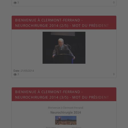
3
0
BIENVENUE À CLERMONT-FERRAND -
NEUROCHIRURGIE 2014 (2/5) - MOT DU PRÉSIDENT
DU CONGRÈS
Date :
21/05/2014
3
0
BIENVENUE À CLERMONT-FERRAND -
NEUROCHIRURGIE 2014 (3/5) - MOT DU PRÉSIDENT
DE LA SNCLF