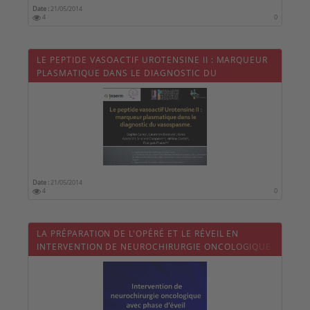
Date :
21/05/2014
4
0
LE PEPTIDE VASOACTIF UROTENSINE II : MARQUEUR
PLASMATIQUE DANS LE DIAGNOSTIC DU
VASOSPASME
Date :
21/05/2014
4
0
LA PRÉPARATION DE L'OPÉRÉ ET LE RÉVEIL EN
INTERVENTION DE NEUROCHIRURGIE ONCOLOGIQUE