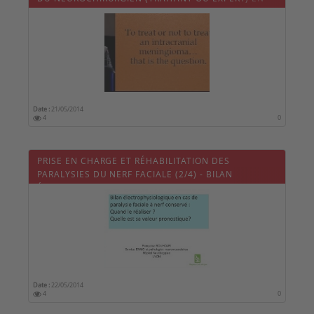
CAS DE RECOURS POUR AGGRAVATION CLINIQUE
POST OPÉRATOIRE
Date :
21/05/2014
4
0
PRISE EN CHARGE ET RÉHABILITATION DES
PARALYSIES DU NERF FACIALE (2/4) - BILAN
ÉLECTROPHYSIOLOGIQUE EN CAS DE PARALYSIE
FACIALE À NERF CONSERVÉ : QUAND LE RÉALISER?
QUELLE EST SA VALEUR PRONOSTIQUE?
Date :
22/05/2014
4
0