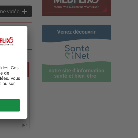
ne vidéo
OLOGY
0