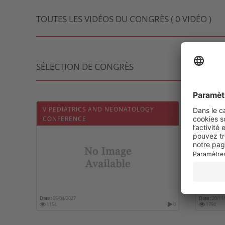
TOUTES LES VIDÉOS DU CONGRÈS ( 0 VIDÉO )
SÉLECTION DE CONGRÈS
V PEDIATRICS AND NEONATOLOGY
INTER
CONFERENCE
CONFE
Date :
05/04/2027
Date :
20/11
1154
0
1794