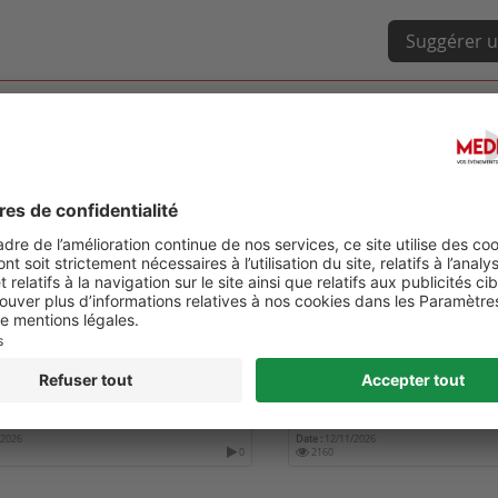
Suggérer u
NATIONAL MENTAL HEALTH
SOCIETY FOR NEURO-ONC
RENCES 2026
ANNUAL MEETING
/2026
Date :
12/11/2026
0
2160