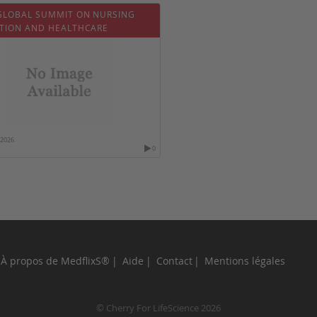
GLOBAL SUMMIT ON NURSING
TION AND HEALTHCARE
/2026
0
À propos de MedflixS®
Aide
Contact
Mentions légales
© Cherry For LifeScience 2026