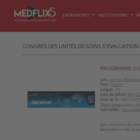
ÉVÉNEMENTS
INSTITUTIONS
R
CONGRÈS DES UNITÉS DE SOINS D'EVALUATION 
PROGRAMME DU
Lieu :
Issy les Mouline
Pays :
France
Langue :
FR
Date de début :
08/12/
Date de fin :
09/12/202
https://www.uspalz.c
Spécialités :
Neurologi
Des structures de soins