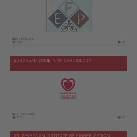
Date :
30/11/2017
7889
36
EUROPEAN SOCIETY OF CARDIOLOGY
Date :
23/01/2016
8753
10
SRI SATHYA SAI INSTITUTE OF HIGHER MEDICAL