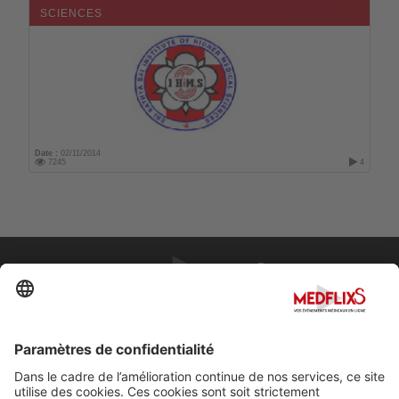
SCIENCES
Date :
02/11/2014
7245
4
PROMOUVOIR LA MÉDECINE D'EXCELLENCE
FAQ
À propos de MedflixS®
Aide