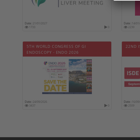
Date :
21/01/2027
Date :
14/01
1733
0
2239
5TH WORLD CONGRESS OF GI
22ND 
ENDOSCOPY - ENDO 2026
Date :
24/09/2026
Date :
16/09
3437
0
2509