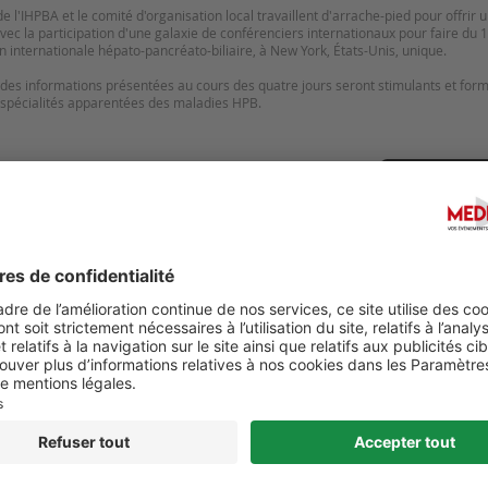
de l'IHPBA et le comité d'organisation local travaillent d'arrache-pied pour offri
 avec la participation d'une galaxie de conférenciers internationaux pour faire du
n internationale hépato-pancréato-biliaire, à New York, États-Unis, unique.
é des informations présentées au cours des quatre jours seront stimulants et form
Suggérer u
LIVER CANCER SUMMIT 2027
2ND INTERNATIONAL SUM
HEPATOLOGY AND NEPHR
RESEARCH (ISHR‑2026)