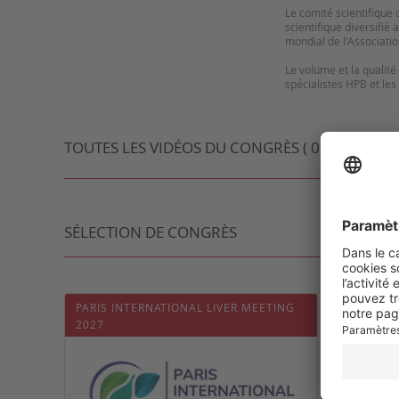
Le comité scientifique 
scientifique diversifié
mondial de l'Associatio
Le volume et la qualit
TOUTES LES VIDÉOS DU CONGRÈS ( 0 VIDÉO )
SÉLECTION DE CONGRÈS
PARIS INTERNATIONAL LIVER MEETING
EASL 
2027