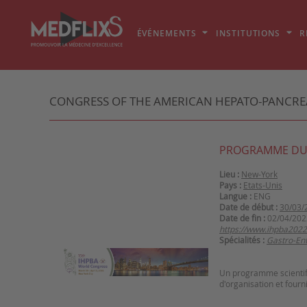
ÉVÉNEMENTS
INSTITUTIONS
R
CONGRESS OF THE AMERICAN HEPATO-PANCREA
PROGRAMME DU
Lieu :
New-York
Pays :
Etats-Unis
Langue :
ENG
Date de début :
30/03/
Date de fin :
02/04/202
https://www.ihpba2022
Spécialités :
Gastro-Ent
Un programme scientifi
d'organisation et fourn