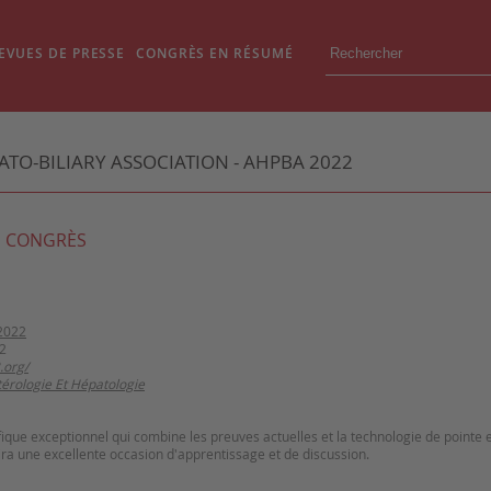
EVUES DE PRESSE
CONGRÈS EN RÉSUMÉ
TO-BILIARY ASSOCIATION - AHPBA 2022
 CONGRÈS
2022
2
.org/
érologie Et Hépatologie
que exceptionnel qui combine les preuves actuelles et la technologie de pointe 
ira une excellente occasion d'apprentissage et de discussion.