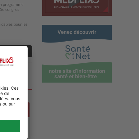
r un programme
 15e congrès
idables pour les
ne vidéo
MIT ON
OLOGY