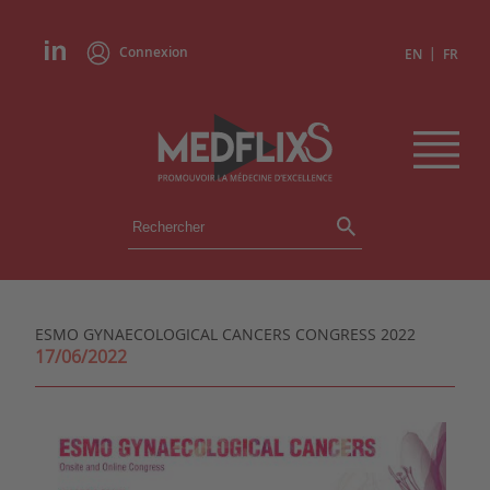
Connexion
|
EN
FR
ÉVÉNEMENTS
TOUS LES ÉVÉNEMENTS
AGENDA
ESMO GYNAECOLOGICAL CANCERS CONGRESS 2022
INSTITUTIONS
17/06/2022
ACADÉMIES
EXPERTS
REVUES DE PRESSE
CONGRÈS EN RÉSUMÉ