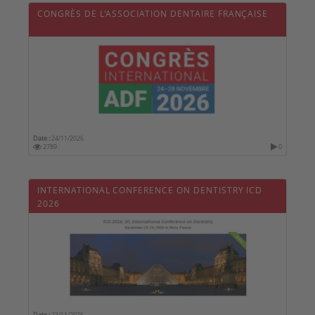
CONGRÈS DE L'ASSOCIATION DENTAIRE FRANÇAISE
Date :
24/11/2026
2789
0
INTERNATIONAL CONFERENCE ON DENTISTRY ICD
2026
Date :
23/11/2026