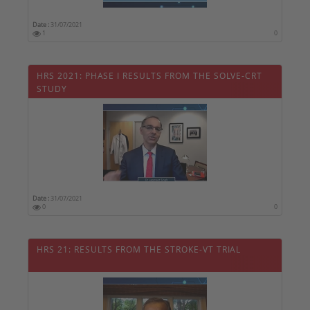
Date :
31/07/2021
1
0
HRS 2021: PHASE I RESULTS FROM THE SOLVE-CRT
STUDY
Date :
31/07/2021
0
0
HRS 21: RESULTS FROM THE STROKE-VT TRIAL