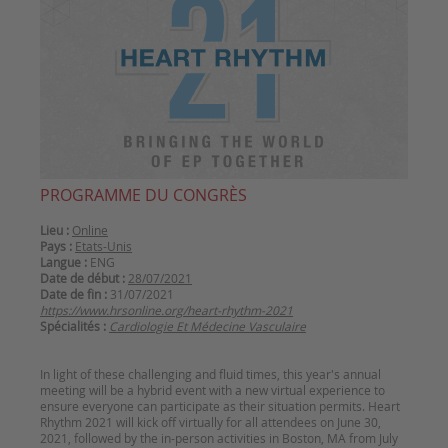
PROGRAMME DU CONGRÈS
Lieu :
Online
Pays :
Etats-Unis
Langue :
ENG
Date de début :
28/07/2021
Date de fin :
31/07/2021
https://www.hrsonline.org/heart-rhythm-2021
Spécialités :
Cardiologie Et Médecine Vasculaire
In light of these challenging and fluid times, this year's annual
meeting will be a hybrid event with a new virtual experience to
ensure everyone can participate as their situation permits. Heart
Rhythm 2021 will kick off virtually for all attendees on June 30,
2021, followed by the in-person activities in Boston, MA from July