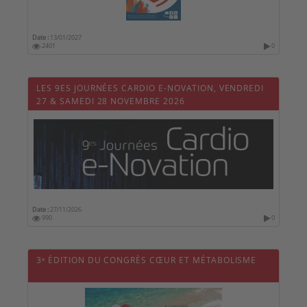
Date :
13/01/2027
2401
0
LES 9ES JOURNÉES CARDIO E-NOVATION, VENDREDI
27 & SAMEDI 28 NOVEMBRE 2026
Date :
27/11/2026
990
0
3ᵉ ÉDITION DU CONGRÈS CŒUR ET MÉTABOLISME