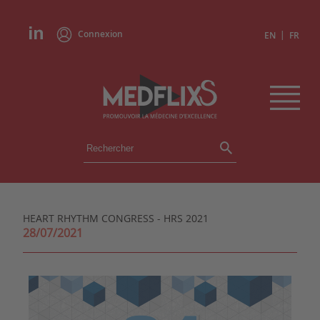
Connexion
|
EN
FR
ÉVÉNEMENTS
TOUS LES ÉVÉNEMENTS
AGENDA
HEART RHYTHM CONGRESS - HRS 2021
INSTITUTIONS
28/07/2021
ACADÉMIES
EXPERTS
REVUES DE PRESSE
CONGRÈS EN RÉSUMÉ