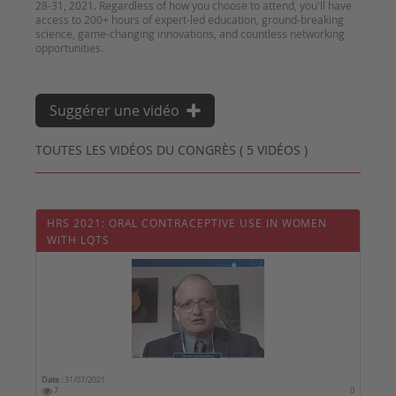
28-31, 2021. Regardless of how you choose to attend, you'll have
access to 200+ hours of expert-led education, ground-breaking
science, game-changing innovations, and countless networking
Suggérer une vidéo
TOUTES LES VIDÉOS DU CONGRÈS ( 5 VIDÉOS )
HRS 2021: ORAL CONTRACEPTIVE USE IN WOMEN
WITH LQTS
Date :
31/07/2021
7
0