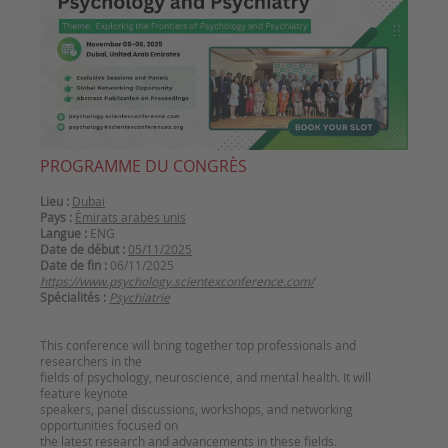
PROGRAMME DU CONGRÈS
Lieu :
Dubai
Pays :
Émirats arabes unis
Langue :
ENG
Date de début :
05/11/2025
Date de fin :
06/11/2025
https://www.psychology.scientexconference.com/
Spécialités :
Psychiatrie
This conference will bring together top professionals and
researchers in the
fields of psychology, neuroscience, and mental health. It will
feature keynote
speakers, panel discussions, workshops, and networking
opportunities focused on
the latest research and advancements in these fields.