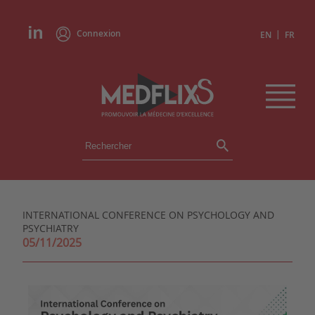
Connexion
|
EN
FR
ÉVÉNEMENTS
TOUS LES ÉVÉNEMENTS
AGENDA
INTERNATIONAL CONFERENCE ON PSYCHOLOGY AND
INSTITUTIONS
PSYCHIATRY
ACADÉMIES
05/11/2025
EXPERTS
REVUES DE PRESSE
CONGRÈS EN RÉSUMÉ