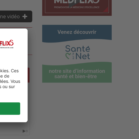
ne vidéo
MIÈRES
GIE
0