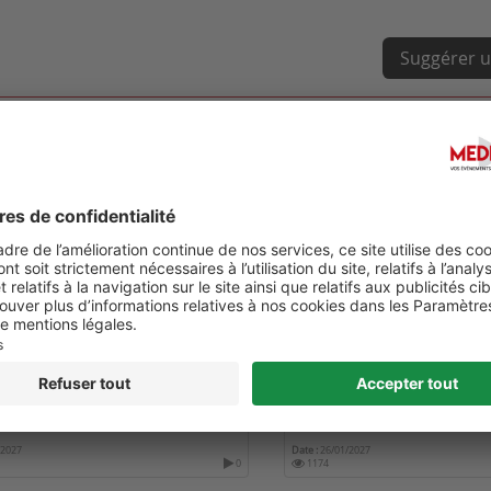
Suggérer u
 MONACO AGE ONCOLOGIE 2027
2ÈME BIENNALE DES INFIR
SPÉCIALISÉES EN ONCOLO
/2027
Date :
26/01/2027
0
1174