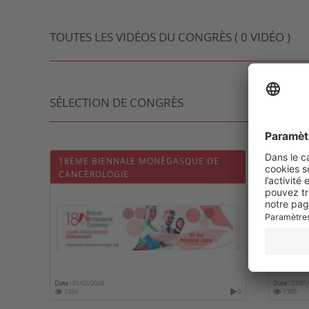
TOUTES LES VIDÉOS DU CONGRÈS ( 0 VIDÉO )
SÉLECTION DE CONGRÈS
18ÈME BIENNALE MONÉGASQUE DE
11ÈME
CANCÉROLOGIE
Date :
01/02/2028
Date :
27/01
1359
0
1300