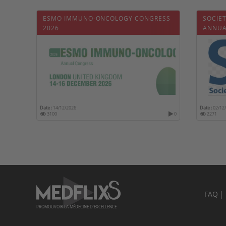
ESMO IMMUNO-ONCOLOGY CONGRESS
SOCIE
2026
ANNUA
Date :
14/12/2026
Date :
02/12
3100
0
2271
FAQ
PROMOUVOIR LA MÉDECINE D'EXCELLENCE