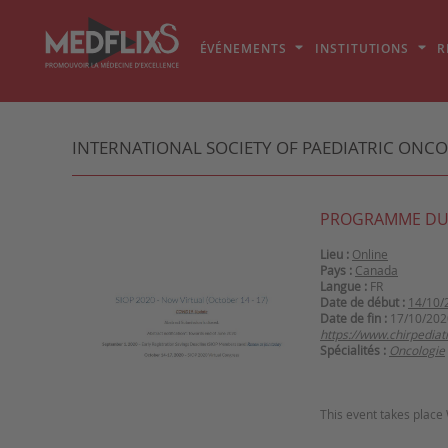
ÉVÉNEMENTS
INSTITUTIONS
R
INTERNATIONAL SOCIETY OF PAEDIATRIC ONCO
PROGRAMME DU
Lieu :
Online
Pays :
Canada
Langue :
FR
Date de début :
14/10/
Date de fin :
17/10/202
https://www.chirpedia
Spécialités :
Oncologie
This event takes place