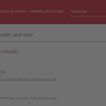
EVUES DE PRESSE
CONGRÈS EN RÉSUMÉ
LOGY - SIOP 2020
 CONGRÈS
2020
0
tric.fr/agenda.html?siop-2020&id_even=195
 Wednesday, Thursday, Friday and Saturday.