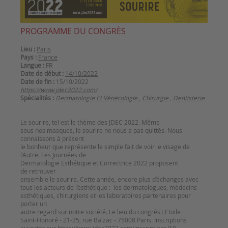
PROGRAMME DU CONGRÈS
Lieu :
Paris
Pays :
France
Langue :
FR
Date de début :
14/10/2022
Date de fin :
15/10/2022
https://www.jdec2022.com/
Spécialités :
Dermatologie Et Vénérologie
,
Chirurgie
,
Dentisterie
Le sourire, tel est le thème des JDEC 2022. Même
sous nos masques, le sourire ne nous a pas quittés. Nous
connaissons à présent
le bonheur que représente le simple fait de voir le visage de
l’Autre. Les Journées de
Dermatologie Esthétique et Correctrice 2022 proposent
de retrouver
ensemble le sourire. Cette année, encore plus d’échanges avec
tous les acteurs de l’esthétique : les dermatologues, médecins
esthétiques, chirurgiens et les laboratoires partenaires pour
porter un
autre regard sur notre société. Le lieu du congrès : Etoile
Saint-Honoré - 21-25, rue Balzac - 75008 Paris. Inscriptions
ouvertes sur
https://www.jdec2022.com/inscriptions/19