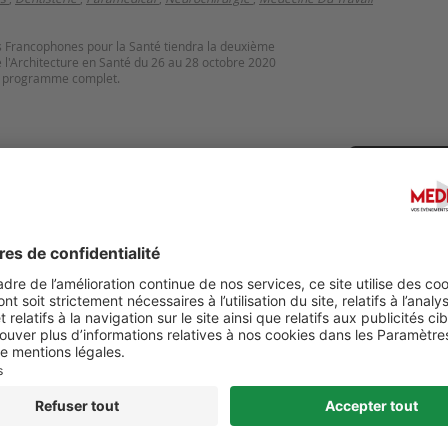
s Francophones pour la Santé tiendra la deuxième
e l'Architecture en Santé du 26 au 28 octobre 2020
n programme complet.
Suggérer u
HEALTH INTERNATIONAL (QHI)
DIGITAL HEALTH 2027 - 6-
ESS-2027
CONGRESS ON DIGITAL HE
FUTURE NURSING & PATIE