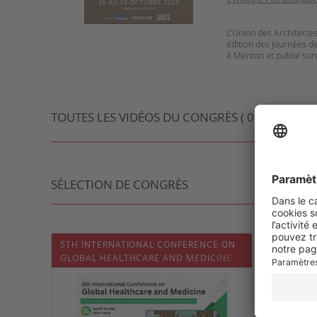
L'Union des Architecte
édition des Journées d
à Menton et publie so
TOUTES LES VIDÉOS DU CONGRÈS ( 0 VIDÉO )
SÉLECTION DE CONGRÈS
5TH INTERNATIONAL CONFERENCE ON
QATAR 
GLOBAL HEALTHCARE AND MEDICINE
CONGR