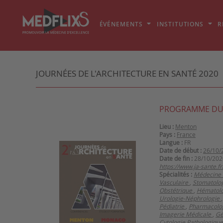
ÉVÉNEMENTS
INSTITUTIONS
R
JOURNÉES DE L'ARCHITECTURE EN SANTÉ 2020
PROGRAMME DU
Lieu :
Menton
Pays :
France
Langue :
FR
Date de début :
26/10/
Date de fin :
28/10/202
https://www.ja-sante.fr
Spécialités :
Médecine 
Vasculaire
,
Stomatolo
Obstétrique
,
Hématolo
Urologie-Néphrologie
Pédiatrie
,
Pharmacolog
Imagerie Médicale
,
Gé
Cytologie Pathologiqu