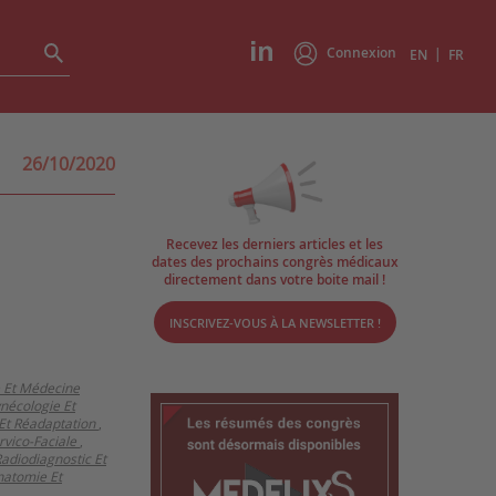
Connexion
|
EN
FR
26/10/2020
Recevez les derniers articles et les
dates des prochains congrès médicaux
directement dans votre boite mail !
INSCRIVEZ-VOUS À LA NEWSLETTER !
e Et Médecine
nécologie Et
Et Réadaptation
,
rvico-Faciale
,
adiodiagnostic Et
natomie Et