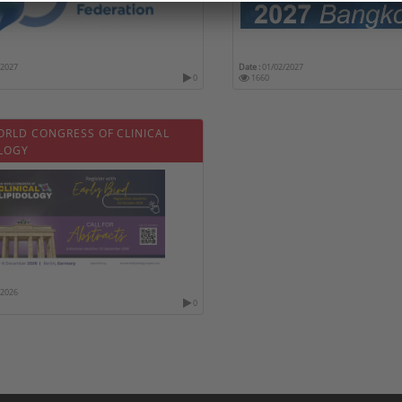
/2027
Date :
01/02/2027
0
1660
ORLD CONGRESS OF CLINICAL
OLOGY
/2026
0