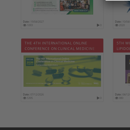
Date :
19/04/2027
Date :
10/04
1093
0
2020
THE 4TH INTERNATIONAL ONLINE
5TH W
CONFERENCE ON CLINICAL MEDICINE
LIPID
Date :
07/12/2026
Date :
04/12
5395
0
980