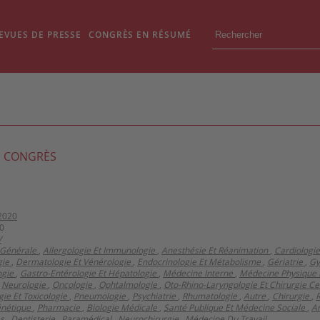
EVUES DE PRESSE
CONGRÈS EN RÉSUMÉ
 CONGRÈS
2020
0
/
Générale
,
Allergologie Et Immunologie
,
Anesthésie Et Réanimation
,
Cardiologi
gie
,
Dermatologie Et Vénérologie
,
Endocrinologie Et Métabolisme
,
Gériatrie
,
Gy
gie
,
Gastro-Entérologie Et Hépatologie
,
Médecine Interne
,
Médecine Physique 
,
Neurologie
,
Oncologie
,
Ophtalmologie
,
Oto-Rhino-Laryngologie Et Chirurgie Ce
ie Et Toxicologie
,
Pneumologie
,
Psychiatrie
,
Rhumatologie
,
Autre
,
Chirurgie
,
R
nétique
,
Pharmacie
,
Biologie Médicale
,
Santé Publique Et Médecine Sociale
,
A
es
,
Dentisterie
,
Paramédical
,
Neurochirurgie
,
Médecine Du Travail