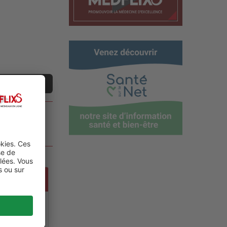
ne vidéo
 GLOBAL
ALTH,
NT CARE