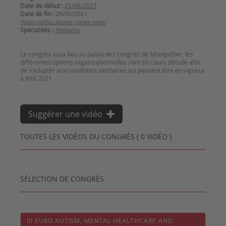
Date de début :
25/06/2021
Date de fin :
26/06/2021
https://afpa.apoles-sante.com/
Spécialités :
Pédiatrie
Le congrès aura lieu au palais des congrès de Montpellier, les
différentes options organisationnelles sont en cours d’étude afin
de s’adapter aux conditions sanitaires qui peuvent être en vigueur
Suggérer une vidéo
TOUTES LES VIDÉOS DU CONGRÈS ( 0 VIDÉO )
SÉLECTION DE CONGRÈS
III EURO AUTISM, MENTAL HEALTHCARE AND