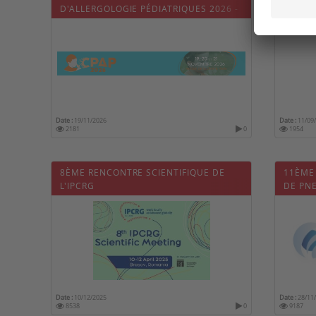
D'ALLERGOLOGIE PÉDIATRIQUES 2026 -
THORA
CPAP
Date :
19/11/2026
Date :
11/09
2181
0
1954
8ÈME RENCONTRE SCIENTIFIQUE DE
11ÈME
L'IPCRG
DE PN
- COP 
Date :
10/12/2025
Date :
28/11
8538
0
9187