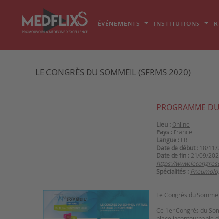
ÉVÉNEMENTS
INSTITUTIONS
R
LE CONGRÈS DU SOMMEIL (SFRMS 2020)
PROGRAMME DU
Lieu :
Online
Pays :
France
Langue :
FR
Date de début :
18/11/
Date de fin :
21/09/202
https://www.lecongre
Spécialités :
Pneumolo
Le Congrès du Sommeil
Ce 1er Congrès du Somm
place incontournable d