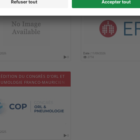
CIC SURGERY
/2026
Date :
11/09/2026
0
2774
 ÉDITION DU CONGRÈS D’ORL ET
EUMOLOGIE FRANCO-MAURICIEN
2025
/2025
0