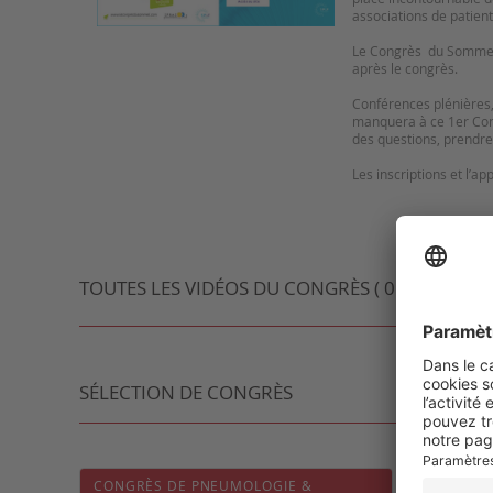
associations de patient
Le Congrès du Sommeil® 
après le congrès.
Conférences plénières,
manquera à ce 1er Cong
des questions, prendre
Les inscriptions et l’a
TOUTES LES VIDÉOS DU CONGRÈS ( 0 VIDÉO )
SÉLECTION DE CONGRÈS
CONGRÈS DE PNEUMOLOGIE &
SINO-