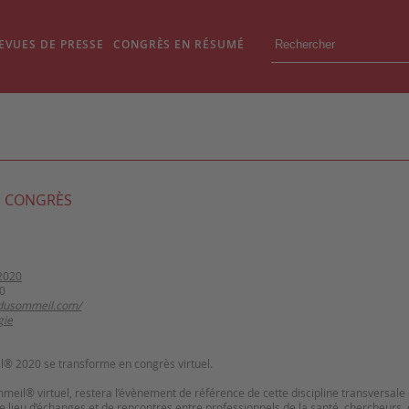
EVUES DE PRESSE
CONGRÈS EN RÉSUMÉ
 CONGRÈS
2020
0
sdusommeil.com/
gie
® 2020 se transforme en congrès virtuel.
eil® virtuel, restera l’évènement de référence de cette discipline transversale
e lieu d’échanges et de rencontres entre professionnels de la santé, chercheurs, 