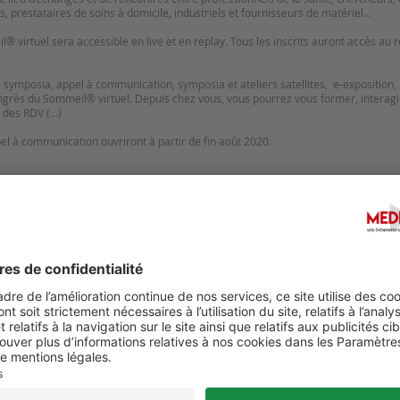
s, prestataires de soins à domicile, industriels et fournisseurs de matériel…
virtuel sera accessible en live et en replay. Tous les inscrits auront accès au 
 symposia, appel à communication, symposia et ateliers satellites, e-exposition,
rès du Sommeil® virtuel. Depuis chez vous, vous pourrez vous former, interagi
 des RDV (…)
ppel à communication ouvriront à partir de fin août 2020.
Suggérer u
EUROPEAN SUMMIT ON ROBOTIC
ERS CONGRESS 2027