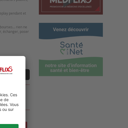
replay pendant et
 bourses… rien ne
r, échanger, poser
ne vidéo