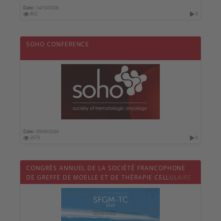
Date :
14/10/2026
852
0
SOHO CONFERENCE
Date :
09/09/2026
2673
0
CONGRÈS ANNUEL DE LA SOCIÉTÉ FRANCOPHONE
DE GREFFE DE MOELLE ET DE THÉRAPIE CELLULAIRE
- SFGM-TC 2025