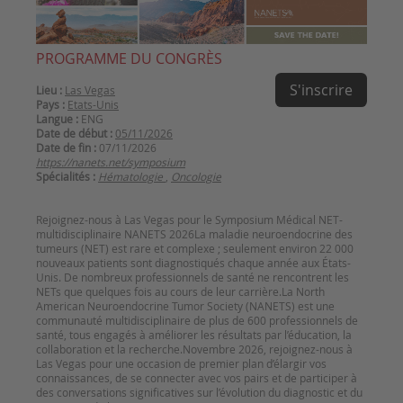
PROGRAMME DU CONGRÈS
S'inscrire
Lieu :
Las Vegas
Pays :
Etats-Unis
Langue :
ENG
Date de début :
05/11/2026
Date de fin :
07/11/2026
https://nanets.net/symposium
Spécialités :
Hématologie
,
Oncologie
Rejoignez-nous à Las Vegas pour le Symposium Médical NET-
multidisciplinaire NANETS 2026La maladie neuroendocrine des
tumeurs (NET) est rare et complexe ; seulement environ 22 000
nouveaux patients sont diagnostiqués chaque année aux États-
Unis. De nombreux professionnels de santé ne rencontrent les
NETs que quelques fois au cours de leur carrière.La North
American Neuroendocrine Tumor Society (NANETS) est une
communauté multidisciplinaire de plus de 600 professionnels de
santé, tous engagés à améliorer les résultats par l’éducation, la
collaboration et la recherche.Novembre 2026, rejoignez-nous à
Las Vegas pour une occasion de premier plan d’élargir vos
connaissances, de se connecter avec vos pairs et de participer à
des conversations significatives sur l’évolution du diagnostic et du