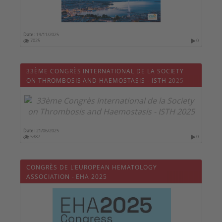
Date :
19/11/2025
7025
0
33ÈME CONGRÈS INTERNATIONAL DE LA SOCIETY
ON THROMBOSIS AND HAEMOSTASIS - ISTH 2025
Date :
21/06/2025
5387
0
CONGRÈS DE L'EUROPEAN HEMATOLOGY
ASSOCIATION - EHA 2025