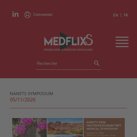
Connexion
|
EN
FR
ÉVÉNEMENTS
TOUS LES ÉVÉNEMENTS
AGENDA
NANETS SYMPOSIUM
INSTITUTIONS
05/11/2026
ACADÉMIES
EXPERTS
REVUES DE PRESSE
CONGRÈS EN RÉSUMÉ