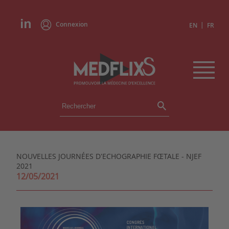
Connexion
|
EN
FR
ÉVÉNEMENTS
TOUS LES ÉVÉNEMENTS
AGENDA
NOUVELLES JOURNÉES D'ECHOGRAPHIE FŒTALE - NJEF
INSTITUTIONS
2021
ACADÉMIES
12/05/2021
EXPERTS
REVUES DE PRESSE
CONGRÈS EN RÉSUMÉ