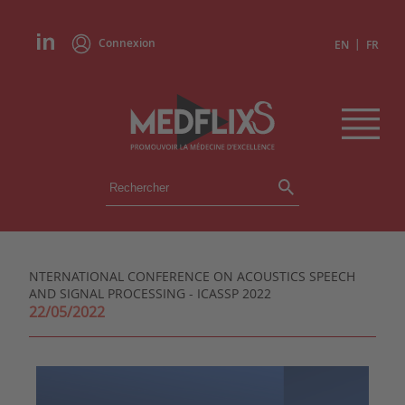
Connexion
|
EN
FR
ÉVÉNEMENTS
TOUS LES ÉVÉNEMENTS
AGENDA
NTERNATIONAL CONFERENCE ON ACOUSTICS SPEECH
INSTITUTIONS
AND SIGNAL PROCESSING - ICASSP 2022
ACADÉMIES
22/05/2022
EXPERTS
REVUES DE PRESSE
CONGRÈS EN RÉSUMÉ