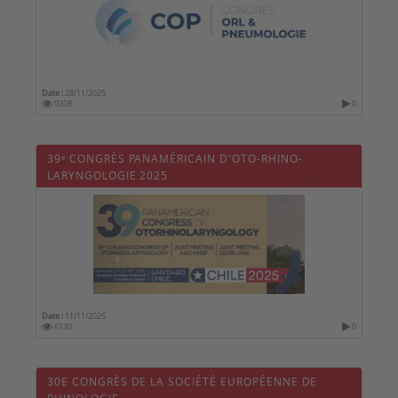
Date :
28/11/2025
9208
0
39ᵉ CONGRÈS PANAMÉRICAIN D'OTO-RHINO-
LARYNGOLOGIE 2025
Date :
11/11/2025
6130
0
30E CONGRÈS DE LA SOCIÉTÉ EUROPÉENNE DE
RHINOLOGIE