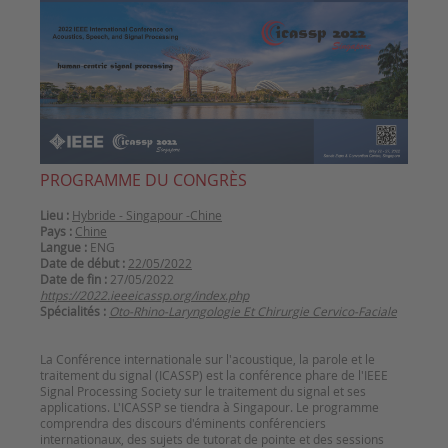
PROGRAMME DU CONGRÈS
Lieu :
Hybride - Singapour -Chine
Pays :
Chine
Langue :
ENG
Date de début :
22/05/2022
Date de fin :
27/05/2022
https://2022.ieeeicassp.org/index.php
Spécialités :
Oto-Rhino-Laryngologie Et Chirurgie Cervico-Faciale
La Conférence internationale sur l'acoustique, la parole et le
traitement du signal (ICASSP) est la conférence phare de l'IEEE
Signal Processing Society sur le traitement du signal et ses
applications. L'ICASSP se tiendra à Singapour. Le programme
comprendra des discours d'éminents conférenciers
internationaux, des sujets de tutorat de pointe et des sessions