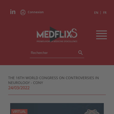
Connexion
|
EN
FR
ÉVÉNEMENTS
TOUS LES ÉVÉNEMENTS
AGENDA
THE 16TH WORLD CONGRESS ON CONTROVERSIES IN
INSTITUTIONS
NEUROLOGY - CONY
ACADÉMIES
24/03/2022
EXPERTS
REVUES DE PRESSE
CONGRÈS EN RÉSUMÉ