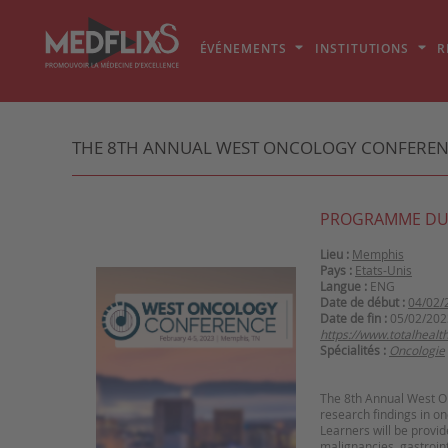
ÉVÉNEMENTS
INSTITUTIONS
R
THE 8TH ANNUAL WEST ONCOLOGY CONFERENC
PROGRAMME DU
Lieu :
Memphis
Pays :
Etats-Unis
Langue :
ENG
Date de début :
04/02/
Date de fin :
05/02/202
https://www.totalheal
Spécialités :
Oncologie
The 8th Annual West On
research findings in o
Learners will be provi
malignancies, gastroint