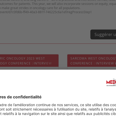
outcomes for patients. This year, we will also incorporate sessions on equity, equa
make great strides in oncology care for all populations.
/event/d7c0fd6b-ff49-40a3-881f-746225c6a1ef/regProcessStep1
Suggérer u
TRIC ONCOLOGY 2023 WEST
SARCOMA WEST ONCOLOG
OGY CONFERENCE : INTERVIEW
CONFERENCE : INTERVIEW 
R NICOLE WILLIAMS
A. VAN TINE
/2024
Date :
04/02/2023
0
1