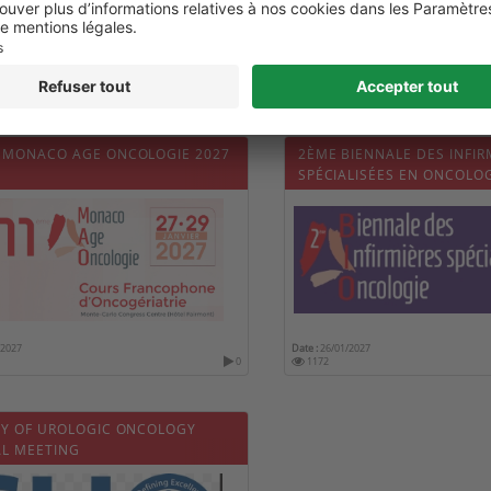
 MONACO AGE ONCOLOGIE 2027
2ÈME BIENNALE DES INFIR
SPÉCIALISÉES EN ONCOLO
/2027
Date :
26/01/2027
0
1172
TY OF UROLOGIC ONCOLOGY
L MEETING