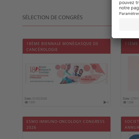
SÉLECTION DE CONGRÈS
18ÈME BIENNALE MONÉGASQUE DE
11ÈME
CANCÉROLOGIE
Date :
01/02/2028
Date :
27/01
1359
0
1288
ESMO IMMUNO-ONCOLOGY CONGRESS
SOCIE
2026
ANNUA