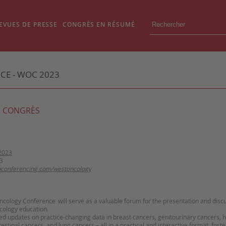
EVUES DE PRESSE
CONGRÈS EN RÉSUMÉ
E - WOC 2023
 CONGRÈS
2023
3
thconferencing.com/westoncology
cology Conference will serve as a valuable forum for the presentation and disc
ncology education.
ded updates on practice-changing data in breast cancers, genitourinary cancers, 
estinal cancers, and lung cancers – all in a practical and interactive format, fost