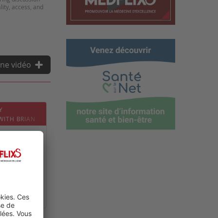
lity, access, and
ne vidéo
Y
WITH BRIAN
0