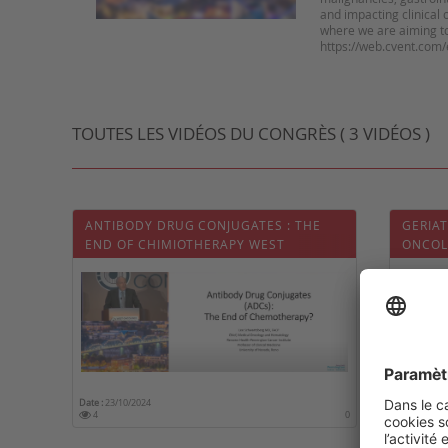
and impacting clinical 
where we are aiming to 
https://web.cvent.com
TOUTES LES VIDÉOS DU CONGRÈS ( 3 VIDÉOS )
ANTIBODY DRUG CONJUGATES : THE
GERIA
END OF CHIMIOTHERAPY WEST
ONCOL
ONCOLOGY CONFERENCE : INTERVIEW
WITH D
WITH DR LEE SCHWARTZBERG
Date :
23/10/2024
Date :
23/10
4
0
2