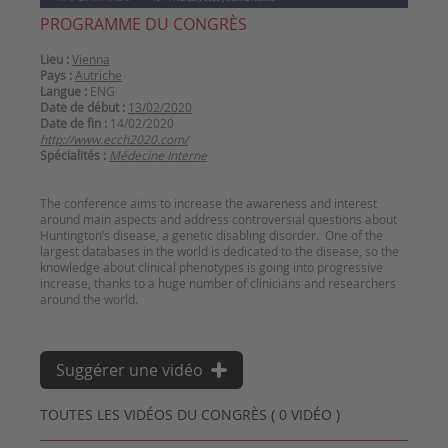
PROGRAMME DU CONGRÈS
Lieu :
Vienna
Pays :
Autriche
Langue :
ENG
Date de début :
13/02/2020
Date de fin :
14/02/2020
http://www.ecch2020.com/
Spécialités :
Médecine Interne
The conference aims to increase the awareness and interest
around main aspects and address controversial questions about
Huntington’s disease, a genetic disabling disorder. One of the
largest databases in the world is dedicated to the disease, so the
knowledge about clinical phenotypes is going into progressive
increase, thanks to a huge number of clinicians and researchers
Suggérer une vidéo
TOUTES LES VIDÉOS DU CONGRÈS ( 0 VIDÉO )