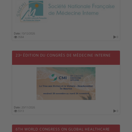
Date :
10/12/2026
3584
0
23ᵉ ÉDITION DU CONGRÈS DE MÉDECINE INTERNE
Date :
20/11/2026
5513
0
6TH WORLD CONGRESS ON GLOBAL HEALTHCARE