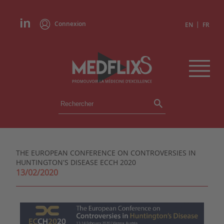
Connexion
|
EN
FR
ÉVÉNEMENTS
TOUS LES ÉVÉNEMENTS
AGENDA
THE EUROPEAN CONFERENCE ON CONTROVERSIES IN
INSTITUTIONS
HUNTINGTON'S DISEASE ECCH 2020
ACADÉMIES
13/02/2020
EXPERTS
REVUES DE PRESSE
CONGRÈS EN RÉSUMÉ