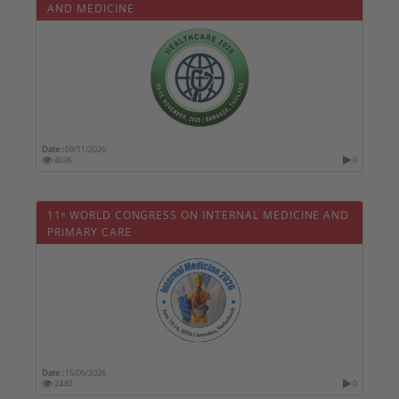
AND MEDICINE
Date :
09/11/2026
4696
0
11ᵉ WORLD CONGRESS ON INTERNAL MEDICINE AND
PRIMARY CARE
Date :
15/06/2026
2440
0