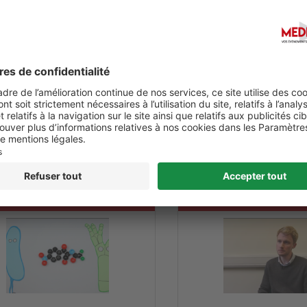
KELLAM ON 'ENGAGING WITH
FOOD AND FLAVOUR
E POLICY'
/2020
Date :
05/05/2020
0
0
S ANTIBIOTIC RESISTANCE?
WHAT IS HERD IMMUNITY?