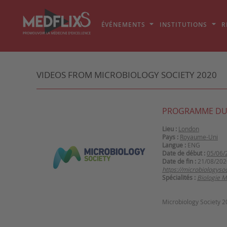
ÉVÉNEMENTS
INSTITUTIONS
R
VIDEOS FROM MICROBIOLOGY SOCIETY 2020
PROGRAMME DU
Lieu :
London
Pays :
Royaume-Uni
Langue :
ENG
Date de début :
05/06/
Date de fin :
21/08/202
https://microbiologysoc
Spécialités :
Biologie M