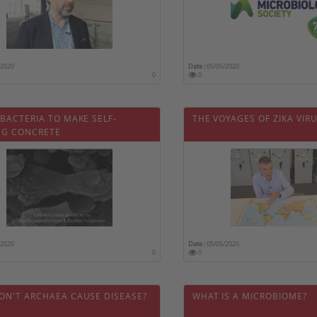
/2020
Date :
05/05/2020
0
0
BACTERIA TO MAKE SELF-
THE VOYAGES OF ZIKA VIR
NG CONCRETE
/2020
Date :
05/05/2020
0
0
ON'T ARCHAEA CAUSE DISEASE?
WHAT IS A MICROBIOME?