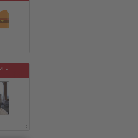
0
OTIC
0