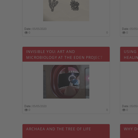
Date :
05/05/2020
Date :
05/05
0
0
0
INVISIBLE YOU: ART AND
USING 
MICROBIOLOGY AT THE EDEN PROJECT
HEALI
Date :
05/05/2020
Date :
05/05
0
0
0
ARCHAEA AND THE TREE OF LIFE
WHY D