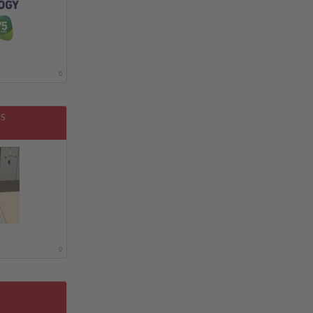
0
US
0