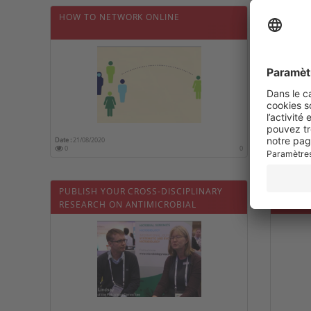
HOW TO NETWORK ONLINE
PAUL 
SCIENC
Date :
21/08/2020
Date :
05/05
0
0
0
PUBLISH YOUR CROSS-DISCIPLINARY
WHAT I
RESEARCH ON ANTIMICROBIAL
RESISTANCE IN X-AMR, A POP-UP
JOURNAL