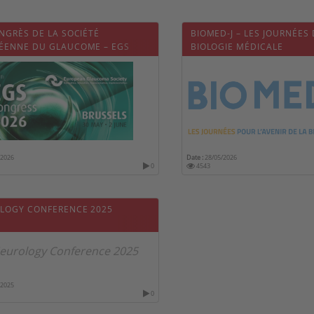
NGRÈS DE LA SOCIÉTÉ
BIOMED-J – LES JOURNÉES 
ÉENNE DU GLAUCOME – EGS
BIOLOGIE MÉDICALE
ESS 2026
/2026
Date :
28/05/2026
0
4543
LOGY CONFERENCE 2025
/2025
0