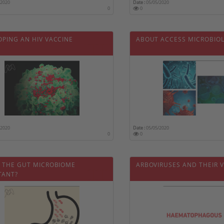
/2020
Date :
05/05/2020
0
0
OPING AN HIV VACCINE
ABOUT ACCESS MICROBIO
/2020
Date :
05/05/2020
0
0
S THE GUT MICROBIOME
ARBOVIRUSES AND THEIR 
TANT?