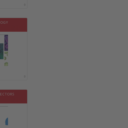
0
LOGY
0
VECTORS