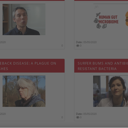
/2020
Date :
05/05/2020
0
0
EBACK DISEASE: A PLAGUE ON
SURFER BUMS AND ANTIBI
SHES
RESISTANT BACTERIA
/2020
Date :
05/05/2020
0
0