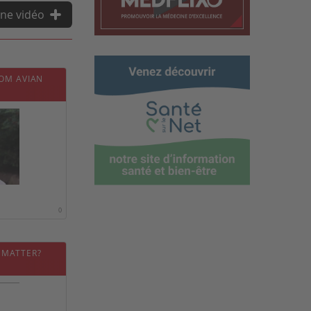
ne vidéo
OM AVIAN
0
 MATTER?