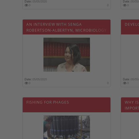
Date :
05/05/2020
Date :
05/05
0
0
0
AN INTERVIEW WITH SENGA
DEVEL
ROBERTSON-ALBERTYN, MICROBIOLOGY
OUTREACH PRIZE WINNER
Date :
05/05/2020
Date :
05/05
0
0
0
FISHING FOR PHAGES
WHY I
IMPOR