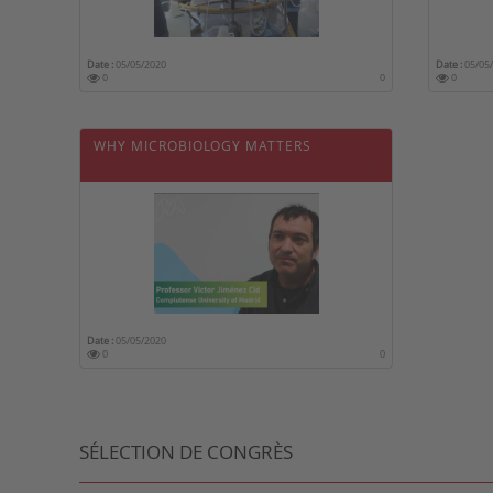
Date :
05/05/2020
Date :
05/05
0
0
0
WHY MICROBIOLOGY MATTERS
Date :
05/05/2020
0
0
SÉLECTION DE CONGRÈS