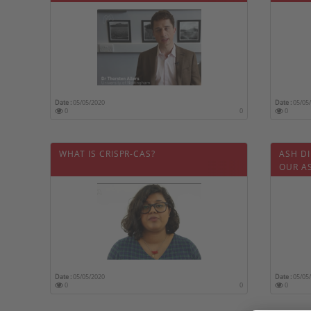
Date :
05/05/2020
Date :
05/05
0
0
0
WHAT IS CRISPR-CAS?
ASH DI
OUR A
Date :
05/05/2020
Date :
05/05
0
0
0