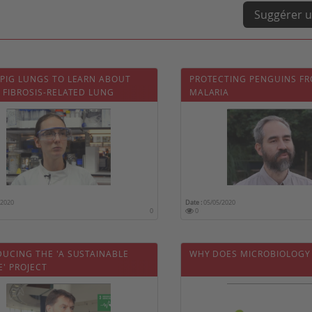
Suggérer u
 PIG LUNGS TO LEARN ABOUT
PROTECTING PENGUINS FR
 FIBROSIS-RELATED LUNG
MALARIA
TIONS
/2020
Date :
05/05/2020
0
0
DUCING THE 'A SUSTAINABLE
WHY DOES MICROBIOLOGY
' PROJECT