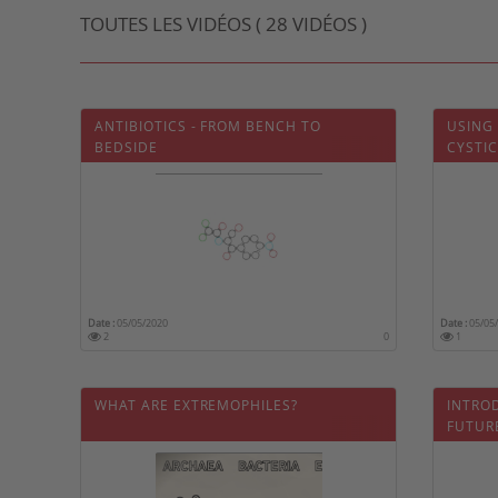
TOUTES LES VIDÉOS ( 28 VIDÉOS )
ANTIBIOTICS - FROM BENCH TO
USING
BEDSIDE
CYSTIC
INFEC
Date :
05/05/2020
Date :
05/05
2
0
1
WHAT ARE EXTREMOPHILES?
INTRO
FUTURE