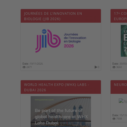
JOURNÉES DE L'INNOVATION EN
17ᵉ CO
BIOLOGIE (JIB 2026)
EUROP
CONGR
Date :
19/11/2026
Date :
30/05
2471
0
3660
WORLD HEALTH EXPO (WHX) LABS -
NEURO
DUBAI 2026
Date :
15/11
7908