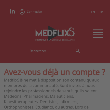
Connexion
|
EN
FR
ÉVÉNEMENTS
TOUS LES ÉVÉNEMENTS
AGENDA
Avez-vous déjà un compte ?
INSTITUTIONS
MedflixS® ne met à disposition son contenu qu’aux
ACADÉMIES
membres de la communauté. Sont invités à nous
EXPERTS
rejoindre les professionnels de santé, qu’ils soient
Médecins, Pharmaciens, Maïeuticiens,
REVUES DE PRESSE
Kinésithérapeutes, Dentistes, Infirmiers,
Orthophonistes, Etudiants, ou autres. Lors de
CONGRÈS EN RÉSUMÉ