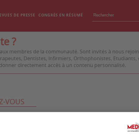
EVUES DE PRESSE
CONGRÈS EN RÉSUMÉ
te ?
aux membres de la communauté. Sont invités à nous rejoindr
apeutes, Dentistes, Infirmiers, Orthophonistes, Etudiants, o
us donner directement accès à un contenu personnalisé.
Z-VOUS