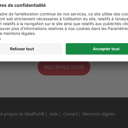
 de moi
perdu ?
INSCRIVEZ-VOUS
À propos de MedflixS®
Aide
Contact
Mentions légales