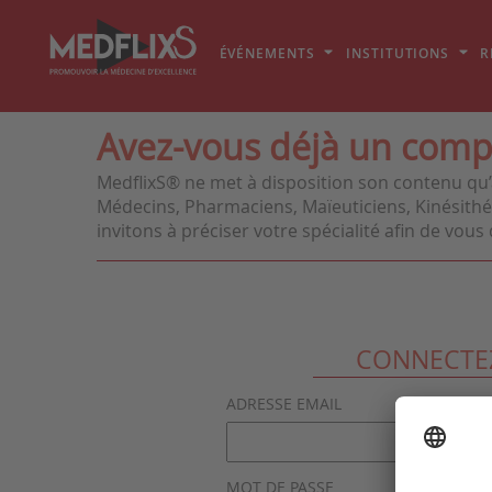
ÉVÉNEMENTS
INSTITUTIONS
R
Avez-vous déjà un comp
MedflixS® ne met à disposition son contenu qu’
Médecins, Pharmaciens, Maïeuticiens, Kinésithér
invitons à préciser votre spécialité afin de vo
CONNECTE
ADRESSE EMAIL
MOT DE PASSE