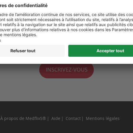
 de moi
perdu ?
INSCRIVEZ-VOUS
À propos de MedflixS®
Aide
Contact
Mentions légales