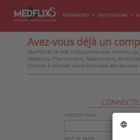
ÉVÉNEMENTS
INSTITUTIONS
R
Avez-vous déjà un comp
MedflixS® ne met à disposition son contenu qu’
Médecins, Pharmaciens, Maïeuticiens, Kinésithér
invitons à préciser votre spécialité afin de vo
CONNECTE
ADRESSE EMAIL
MOT DE PASSE