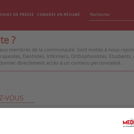
EVUES DE PRESSE
CONGRÈS EN RÉSUMÉ
te ?
aux membres de la communauté. Sont invités à nous rejoindr
apeutes, Dentistes, Infirmiers, Orthophonistes, Etudiants, o
us donner directement accès à un contenu personnalisé.
Z-VOUS