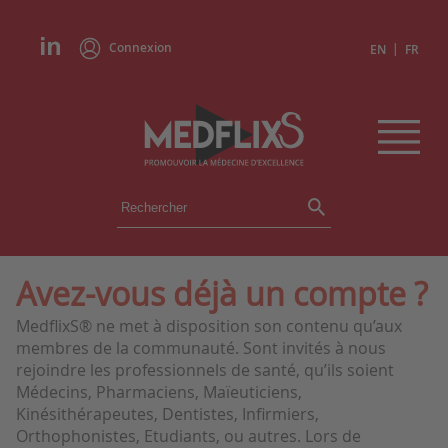
Connexion
|
EN
FR
ÉVÉNEMENTS
TOUS LES ÉVÉNEMENTS
AGENDA
Avez-vous déjà un compte ?
INSTITUTIONS
MedflixS® ne met à disposition son contenu qu’aux
ACADÉMIES
membres de la communauté. Sont invités à nous
EXPERTS
rejoindre les professionnels de santé, qu’ils soient
Médecins, Pharmaciens, Maïeuticiens,
REVUES DE PRESSE
Kinésithérapeutes, Dentistes, Infirmiers,
Orthophonistes, Etudiants, ou autres. Lors de
CONGRÈS EN RÉSUMÉ