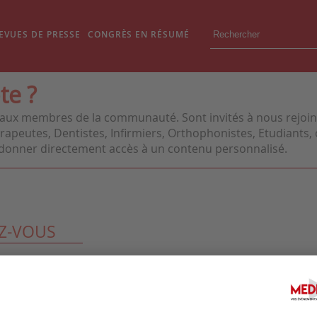
EVUES DE PRESSE
CONGRÈS EN RÉSUMÉ
te ?
aux membres de la communauté. Sont invités à nous rejoindr
apeutes, Dentistes, Infirmiers, Orthophonistes, Etudiants, o
us donner directement accès à un contenu personnalisé.
Z-VOUS