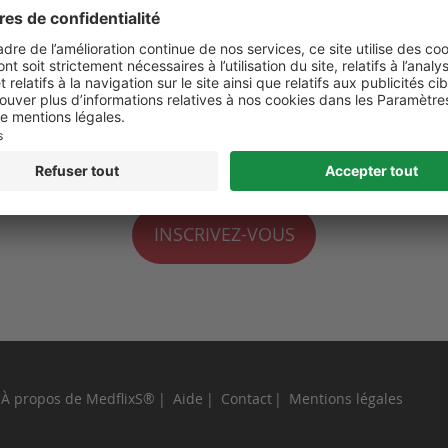
 de moi
perdu ?
INSCRIVEZ-VOUS
À propos de MedflixS®
Aide
Contact
Mentions légales