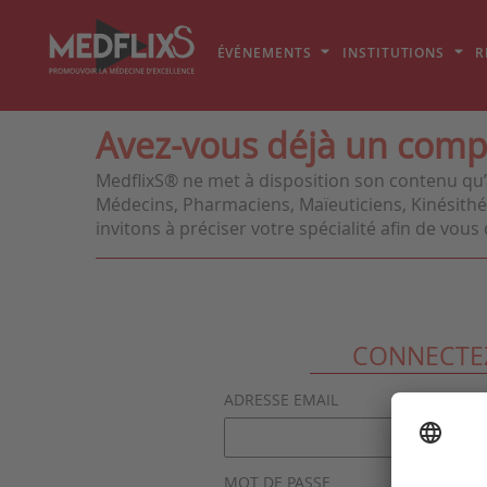
ÉVÉNEMENTS
INSTITUTIONS
R
Avez-vous déjà un comp
MedflixS® ne met à disposition son contenu qu’
Médecins, Pharmaciens, Maïeuticiens, Kinésithér
invitons à préciser votre spécialité afin de vo
CONNECTE
ADRESSE EMAIL
MOT DE PASSE