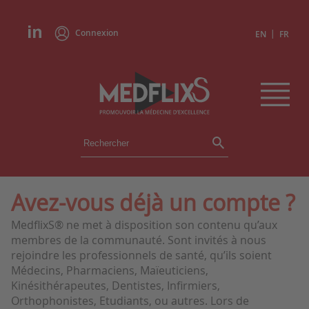
Connexion
|
EN
FR
ÉVÉNEMENTS
TOUS LES ÉVÉNEMENTS
AGENDA
Avez-vous déjà un compte ?
INSTITUTIONS
MedflixS® ne met à disposition son contenu qu’aux
ACADÉMIES
membres de la communauté. Sont invités à nous
EXPERTS
rejoindre les professionnels de santé, qu’ils soient
Médecins, Pharmaciens, Maïeuticiens,
REVUES DE PRESSE
Kinésithérapeutes, Dentistes, Infirmiers,
Orthophonistes, Etudiants, ou autres. Lors de
CONGRÈS EN RÉSUMÉ