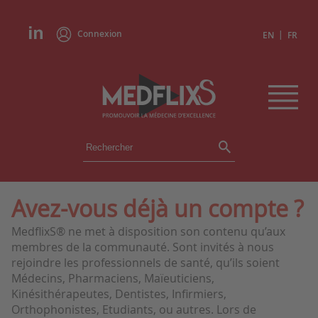
Connexion
|
EN
FR
ÉVÉNEMENTS
TOUS LES ÉVÉNEMENTS
AGENDA
Avez-vous déjà un compte ?
INSTITUTIONS
MedflixS® ne met à disposition son contenu qu’aux
ACADÉMIES
membres de la communauté. Sont invités à nous
EXPERTS
rejoindre les professionnels de santé, qu’ils soient
Médecins, Pharmaciens, Maïeuticiens,
REVUES DE PRESSE
Kinésithérapeutes, Dentistes, Infirmiers,
Orthophonistes, Etudiants, ou autres. Lors de
CONGRÈS EN RÉSUMÉ