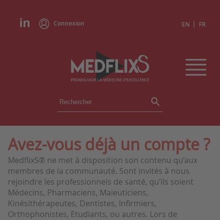
Connexion
|
EN
FR
ÉVÉNEMENTS
TOUS LES ÉVÉNEMENTS
AGENDA
Avez-vous déjà un compte ?
INSTITUTIONS
MedflixS® ne met à disposition son contenu qu’aux
ACADÉMIES
membres de la communauté. Sont invités à nous
EXPERTS
rejoindre les professionnels de santé, qu’ils soient
Médecins, Pharmaciens, Maïeuticiens,
REVUES DE PRESSE
Kinésithérapeutes, Dentistes, Infirmiers,
Orthophonistes, Etudiants, ou autres. Lors de
CONGRÈS EN RÉSUMÉ