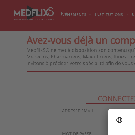
ÉVÉNEMENTS
INSTITUTIONS
R
Avez-vous déjà un comp
MedflixS® ne met à disposition son contenu qu’
Médecins, Pharmaciens, Maïeuticiens, Kinésithér
invitons à préciser votre spécialité afin de vo
CONNECTE
ADRESSE EMAIL
MOT DE PASSE