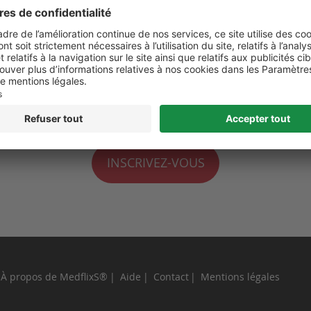
 de moi
perdu ?
INSCRIVEZ-VOUS
À propos de MedflixS®
Aide
Contact
Mentions légales