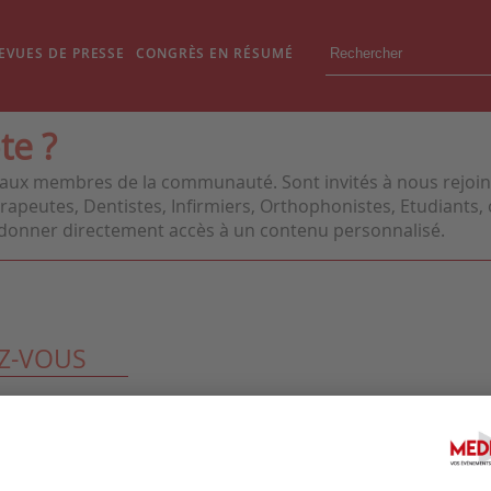
EVUES DE PRESSE
CONGRÈS EN RÉSUMÉ
te ?
aux membres de la communauté. Sont invités à nous rejoindr
apeutes, Dentistes, Infirmiers, Orthophonistes, Etudiants, o
us donner directement accès à un contenu personnalisé.
Z-VOUS