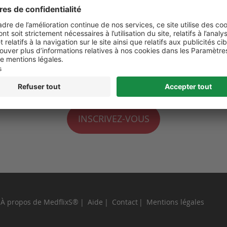
 de moi
perdu ?
INSCRIVEZ-VOUS
À propos de MedflixS®
Aide
Contact
Mentions légales