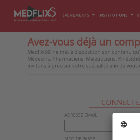
ÉVÉNEMENTS
INSTITUTIONS
R
Avez-vous déjà un comp
MedflixS® ne met à disposition son contenu qu’
Médecins, Pharmaciens, Maïeuticiens, Kinésithér
invitons à préciser votre spécialité afin de vo
CONNECTE
ADRESSE EMAIL
MOT DE PASSE