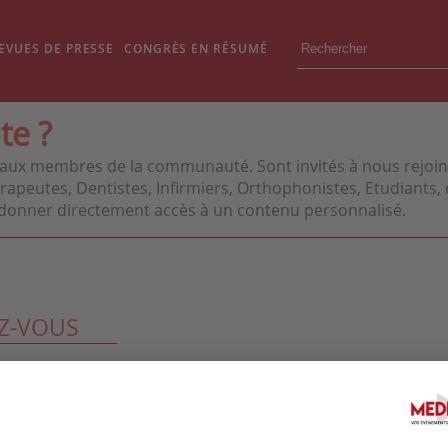
EVUES DE PRESSE
CONGRÈS EN RÉSUMÉ
te ?
aux membres de la communauté. Sont invités à nous rejoindr
apeutes, Dentistes, Infirmiers, Orthophonistes, Etudiants, o
us donner directement accès à un contenu personnalisé.
Z-VOUS