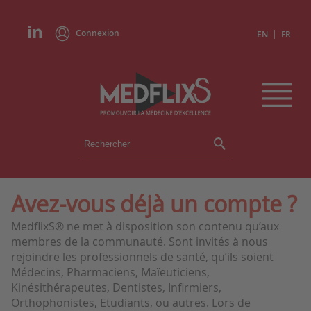
Connexion
|
EN
FR
ÉVÉNEMENTS
TOUS LES ÉVÉNEMENTS
AGENDA
Avez-vous déjà un compte ?
INSTITUTIONS
MedflixS® ne met à disposition son contenu qu’aux
ACADÉMIES
membres de la communauté. Sont invités à nous
EXPERTS
rejoindre les professionnels de santé, qu’ils soient
Médecins, Pharmaciens, Maïeuticiens,
REVUES DE PRESSE
Kinésithérapeutes, Dentistes, Infirmiers,
Orthophonistes, Etudiants, ou autres. Lors de
CONGRÈS EN RÉSUMÉ